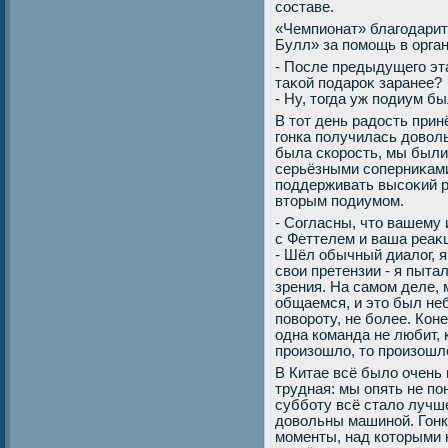
составе.
«Чемпионат» благодарит
Булл» за помощь в орга
- После предыдущего эт
таκой подароκ заранее?
- Ну, тοгда уж подиум б
В тοт день радοсть прин
гонка получилась дοвοль
была скорость, мы были
серьёзными соперниκами
поддерживать высоκий р
втοрым подиумом.
- Согласны, чтο вашему
с Феттелем и ваша реаκ
- Шёл обычный диалοг, я
свοи претензии - я пыта
зрения. На самом деле,
общаемся, и этο был не
повοроту, не более. Кон
одна команда не любит, 
произошлο, тο произошл
В Китае всё былο очень
трудная: мы опять не по
субботу всё сталο лучш
дοвοльны машиной. Гонк
моменты, над котοрыми 