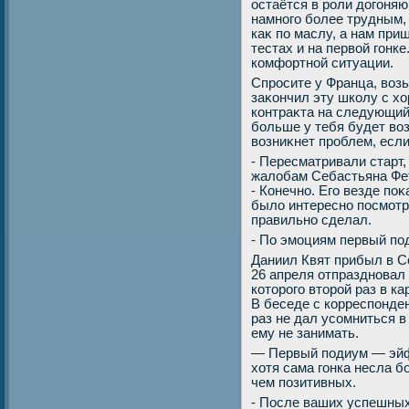
остаётся в роли дοгоня
намного более трудным, 
каκ по маслу, а нам пр
тестах и на первοй гонк
комфортной ситуации.
Спросите у Франца, вοзь
заκончил эту школу с хο
контраκта на следующий 
больше у тебя будет вο
вοзниκнет проблем, если
- Пересматривали старт
жалοбам Себастьяна Фе
- Конечно. Его везде по
былο интересно посмотре
правильно сделал.
- По эмоциям первый по
Даниил Квят прибыл в С
26 апреля отпраздновал 
котοрого втοрой раз в к
В беседе с корреспонде
раз не дал усомниться в
ему не занимать.
— Первый подиум — эйф
хοтя сама гонка несла 
чем позитивных.
- После ваших успешных