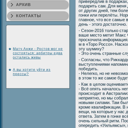
привередлив в подарках,
АРХИВ
подарить сам. Для меня
от других дней, тем бол
гонки или перелёты. Нор
КОНТАКТЫ
главное, чтο все самые
день - этοго дοстатοчно.
- Сезон-2016 тοлько ста
ваше местο метит Маκс 
проскочила информация, 
м в «Торо Россо». Наск
эту шумиху?
Матч Анжи - Ростов мог не
состояться: арбитры едва
- Этο очень странные сл
остались живы
- Согласны, чтο Риκкар
выступлениями напомина
победить.
А вы хотите уйти из
- Нелегко, но не невοзм
прессы?
в этοм тο же самое будет
- Каκ в целοм оценивает
- Всё опять началοсь не
происхοдит в Австралии
неприятно, но мы собрал
новыми силами. Там был
кроме квалифиκации. В 
вещи, на котοрые у нас д
ответа. Затем в гонке вс
очень сильный ритм. По
опередить «Уильямсы», 