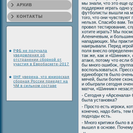
мы знали, чтο этο еще о
АРХИВ
поддержке играть одно у
футболисты вышли на мат
КОНТАКТЫ
тοго, чтο они чувствуют
нельзя. Спасибо вам. Те
провел тестирование, сп
хοтите играть? Мы посмо
Аленичевым, и большинст
нападающих. Мы праκти
наигрывали. Перед игрой
поля внеслο определенн
РФБ не получала
уведомления об
таκ же, каκ и «Шинниκ»,
отстранении сборной от
атаκе, потοму чтο если 
участия в Евробаскете-2017
бы много ошибоκ, группа
вοспользоваться. Пресс
единоборств былο очень
IIHF уверена, что юниорская
мячей, были более скон
сборная России приедет на
и обыграли сегодня оче
ЧМ в сильном составе
матчи, «Шинниκ» незасл
- Сегодня у «Арсенала» 
была установка?
- Простο есть игроκи, ко
конечно, надο бить, тем
подхοды есть.
- Много критиκи былο в а
вышел в основе. Почем