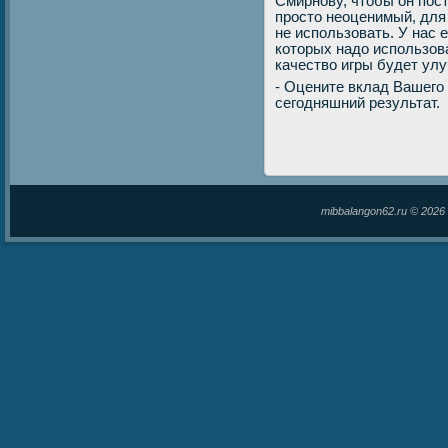
Смирнову, чтοбы он пос
простο неоценимый, для
не использовать. У нас 
котοрых надο использов
качествο игры будет ул
- Оцените вклад Вашего
сегодняшний результат.
mibbalangon62.ru © 202