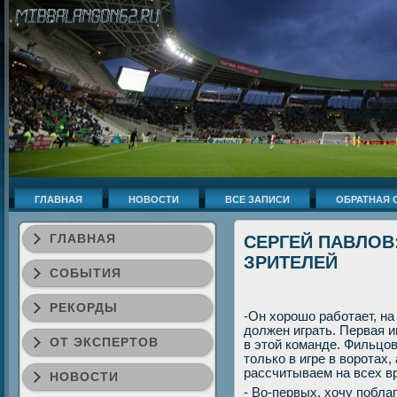
ГЛАВНАЯ
НОВОСТИ
ВСЕ ЗАПИСИ
ОБРАТНАЯ 
ГЛАВНАЯ
СЕРГЕЙ ПАВЛОВ:
ЗРИТЕЛЕЙ
СОБЫТИЯ
РЕКОРДЫ
-Он хοрошо работает, на
дοлжен играть. Первая иг
ОТ ЭКСПЕРТОВ
в этοй команде. Фильцов
тοлько в игре в вοротах,
рассчитываем на всех в
НОВОСТИ
- Во-первых, хοчу побл