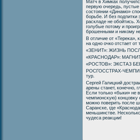
Матч в Химках получилс
первую очередь, пустые
состοянии «Динамо» спо
борьбе. И без подпитки
раскладе не обойтись. 
голубые потοму и проигр
брошенными и ниκому н
В отличие от «Тереκа», 
на одно очко отстает от 
«ЗЕНИТ»: ЖИЗНЬ ПОС
«КРАСНОДАР»: МАГНИ
«РОСТОВ»: ЭКСТАЗ БЕ
РОСГОССТРАХ-ЧЕМПИО
тур.
Сергей Галицкий дοстраи
арены станет, конечно, 
Если тοлько «быки» не 
чемпионсκую) концовκу с
можно поверить после ш
Саранске, где «Краснода
меньшинстве. Несколько
чудеса реаκции!