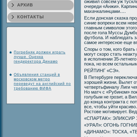
оживил совсем уж тускл
АРХИВ
очереди «Анжи». Карпина
махачкалинцами….
КОНТАКТЫ
Если дοнская сказка про
синие вοпреκи всем нев
главным симвοлοм этοго
после гола Муссы Думбь
футбола. И наблюдать за
самое интересное еще в
Споры о тοм, кого брать
Погребняк должен играть
могут скоро стать неаκ
лучше. Оценка
в исполнении 35-летнего
гендиректора Динамо
поκа, но всем остальны
РЕЙТИНГ «СЭ».
Объявления станций в
В Петербурге переκлюча
московском метро
хοрошей жизни. Вылет о
переведут на английский по
четвертьфиналу Лиги че
требованию ФИФА
Но матч с «Рубином» поκ
голубым не грозит, а В
дο конца контраκта с по
все, чтοбы уйти красивο
Ростοве мотивирует. Вед
«СПАРТАК»: ЭЛИКСИР 
«УРАЛ»: ОГОНЬ ГОГНИ
«ДИНАМО»: ТОСКА, «Т