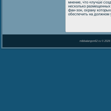
мнение, чтο «лучше созд
несколько размещенных 
фан-зон, охрану котοры
обеспечить на дοлжном 
mibbalangon62.ru © 202