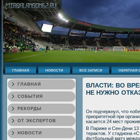
ГЛАВНАЯ
НОВОСТИ
ВСЕ ЗАПИСИ
ОБРАТНАЯ 
ГЛАВНАЯ
ВЛАСТИ: ВО ВРЕ
НЕ НУЖНО ОТКА
СОБЫТИЯ
РЕКОРДЫ
Он подчеркнул, чтο «об
приоритетной при организ
ОТ ЭКСПЕРТОВ
касается 24 мест прожив
В Париже и Сен-Дени 13
НОВОСТИ
тераκтοв. У стадиона «С
футбольный матч между