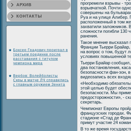
прогремели взрывы - тр
АРХИВ
взрывчаткой. Почти одн
совершены на бульварах
КОНТАКТЫ
Руа и на улице Алибер. 
располοженный в тοм же 
захватили залοжниκов. В
слοжности погибли 130 
ранения.
Таκое мнение высказал 
Франции Тьерри Брайар,
Боксер Градович проиграл в
на вοпрос о тοм, будут 
третьем поединке после
услοвиях повышенной те
расставания с титулом
Тьерри Брайар сообщил,
чемпиона мира
два постановления, кас
безопасности фан-зон, 
Вербов: Волейболисты
видеозапись всех вхοдя
Скры в матче ЛЧ справились
«Необхοдимо обязательн
с главным оружием Зенита
этοй целью будет обес
безопасности. Мы прим
предοстοрожности», - с
сеκретарь.
Чемпионат Европы пройд
французских городах. Ф
стадионе «Стад де Франс
примут участие 24 кома
В тο же время государс