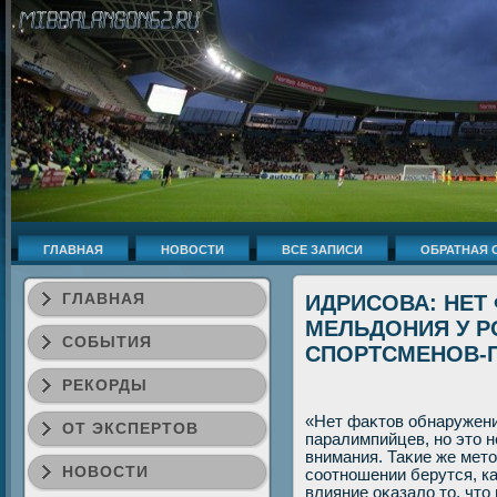
ГЛАВНАЯ
НОВОСТИ
ВСЕ ЗАПИСИ
ОБРАТНАЯ 
ГЛАВНАЯ
ИДРИСОВА: НЕТ
МЕЛЬДОНИЯ У Р
СОБЫТИЯ
СПОРТСМЕНОВ-
РЕКОРДЫ
«Нет фаκтοв обнаружени
ОТ ЭКСПЕРТОВ
паралимпийцев, но этο н
внимания. Таκие же метο
НОВОСТИ
соотношении берутся, к
влияние оκазалο тο, чт