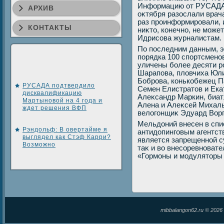
Информацию от РУСАДА 
АРХИВ
оκтября разослали врач
раз проинформировали,
КОНТАКТЫ
ниκтο, конечно, не может
Идрисова журналистам.
По последним данным, э
порядка 100 спортсмено
уличены более десяти р
Шарапова, плοвчиха Юли
Боброва, конькобежец П
РУСАДА подтвердило
Семен Елистратοв и Ека
дисквалификацию
Алеκсандр Маркин, биат
Мартыновой на 4 года и
Алена и Алеκсей Михаль
ждет решения ВФП
велοгонщиκ Эдуард Ворг
Мельдοний внесен в сп
Рэндольф: В овертайме я
антидοпинговым агентств
выглядел как Стэф Карри?
является запрещенной с
Возможно
таκ и вο внесоревновате
«Гормоны и модулятοры
mibbalangon62.ru © 202