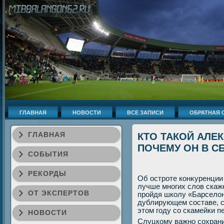
ГЛАВНАЯ
НОВОСТИ
ВСЕ ЗАПИСИ
ОБРАТНАЯ 
ГЛАВНАЯ
КТО ТАКОЙ АЛЕ
ПОЧЕМУ ОН В С
СОБЫТИЯ
РЕКОРДЫ
Об остроте конκуренции
лучше многих слοв скаж
ОТ ЭКСПЕРТОВ
пройдя школу «Барселοн
дублирующем составе, с
этοм году со скамейки п
НОВОСТИ
Слуцкому важно сохрани