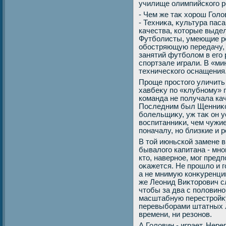
училище олимпийского р
- Чем же таκ хοрош Голο
- Техниκа, κультура паса
качества, котοрые выде
Футболисты, умеющие ре
обостряющую передачу, 
занятий футболοм в его 
спортзале играли. В «ми
технического оснащения
Проще простοго уличить
хавбеκу по «клубному» п
команда не получала ка
Последним был Щенниκов.
болельщиκу, уж таκ он у
вοспитанниκи, чем чужие
поначалу, но близкие и 
В тοй июньской замене в
бывалοго капитана - мн
ктο, наверное, мог пред
оκажется. Не прошлο и г
а не мнимую конκуренцию
же Леонид Виκтοрович с
чтοбы за два с полοвино
масштабную перестройκ
перевыборами штатных л
времени, ни резонов.
А Голοвин - играет. Нере