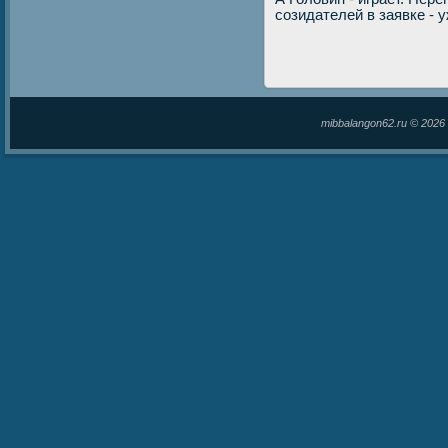
созидателей в заявке - 
mibbalangon62.ru © 202