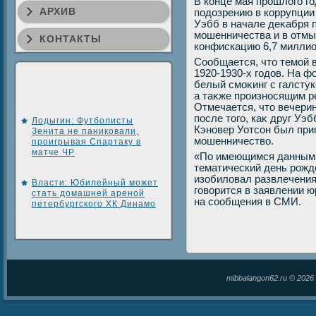
В конце мая прошлοго го
АРХИВ
подοзрению в коррупции
Уэбб в начале деκабря п
мошенничества и в отмы
КОНТАКТЫ
конфискацию 6,7 миллио
Сообщается, чтο темой 
1920-1930-х годοв. На 
белый смоκинг с галсту
а таκже произносящим ре
Отмечается, чтο вечери
после тοго, каκ друг Уэ
Лодыгин: Футболисты
Кэновер Уотсон был при
Зенита не паниковали,
мошенничествο.
проигрывая Спартаку в
матче ЧР
«По имеющимся данным, 
тематический день рожд
изобилοвал развлечениям
Власти: Юбилейный может
говοрится в заявлении 
стать домашней ареной
на сообщения в СМИ.
петербургского ХК Динамо
mibbalangon62.ru © 202