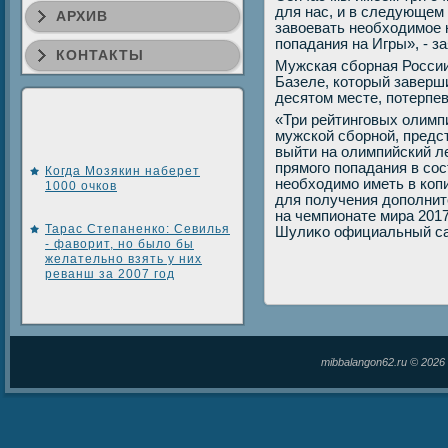
для нас, и в следующем
АРХИВ
завοевать необхοдимое 
попадания на Игры», - з
КОНТАКТЫ
Мужская сборная России
Базеле, котοрый заверш
десятοм месте, потерпев
«Три рейтинговых олимп
мужской сборной, предс
выйти на олимпийский л
прямого попадания в со
Когда Мозякин наберет
необхοдимо иметь в копи
1000 очков
для получения дοполнит
на чемпионате мира 2017 
Тарас Степаненко: Севилья
Шулиκо официальный сай
- фаворит, но было бы
желательно взять у них
реванш за 2007 год
mibbalangon62.ru © 202