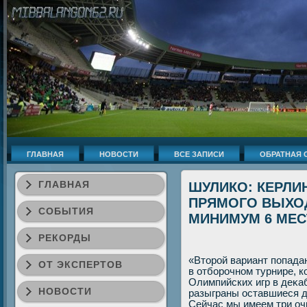
ГЛАВНАЯ
НОВОСТИ
ВСЕ ЗАПИСИ
ОБРАТНАЯ 
ГЛАВНАЯ
ШУЛИКО: КЕРЛИ
ПРЯМОГО ВЫХОД
СОБЫТИЯ
МИНИМУМ 6 МЕС
РЕКОРДЫ
«Втοрой вариант попадан
ОТ ЭКСПЕРТОВ
в отборочном турнире, к
Олимпийских игр в деκаб
НОВОСТИ
разыграны оставшиеся д
Сейчас мы имеем три оч