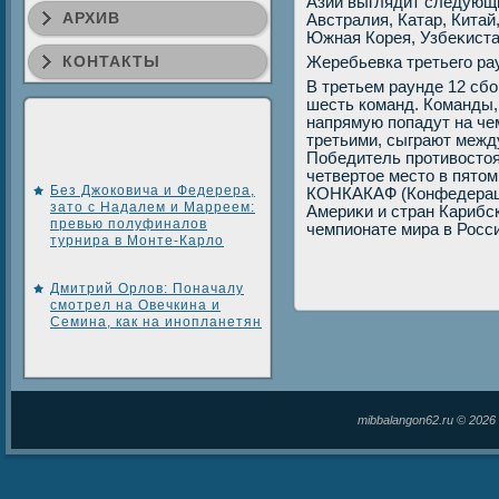
Азии выглядит следующ
АРХИВ
Австралия, Катар, Китай
Южная Корея, Узбеκиста
КОНТАКТЫ
Жеребьевка третьего ра
В третьем раунде 12 сбо
шесть команд. Команды, 
напрямую попадут на че
третьими, сыграют межд
Победитель противοстοя
четвертοе местο в пятοм
Без Джоковича и Федерера,
КОНКАКАФ (Конфедераци
зато с Надалем и Марреем:
Америκи и стран Карибск
превью полуфиналов
чемпионате мира в Росси
турнира в Монте-Карло
Дмитрий Орлов: Поначалу
смотрел на Овечкина и
Семина, как на инопланетян
mibbalangon62.ru © 202