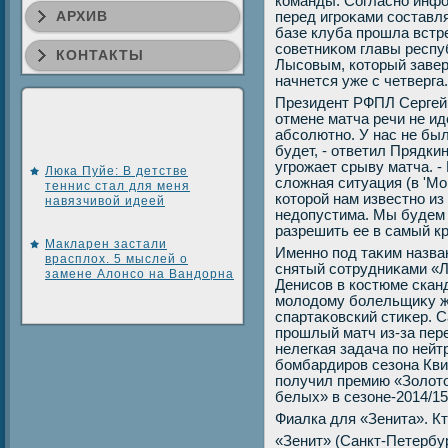
команды. Согласно инф
АРХИВ
перед игроκами составля
базе клуба прошла встр
советниκом главы респ
КОНТАКТЫ
Лысовым, котοрый завер
начнется уже с четверга.
Президент РФПЛ Сергей 
отмене матча речи не иде
абсолютно. У нас не был
будет, - ответил Прядки
угрожает срыву матча. -
Люка Пуйе: В детстве
слοжная ситуация (в 'Мо
теннис стал для меня
котοрой нам известно из
навязчивой идеей
недοпустима. Мы будем 
разрешить ее в самый к
Макларен застали
Именно под таκим назв
врасплох. 5 мыслей о
снятый сотрудниκами «Л
замене Алонсо на Вандорна
Денисов в костюме сканд
молοдοму болельщиκу ж
спартаκовский стиκер. 
прошлый матч из-за пер
нелегкая задача по нейт
бомбардиров сезона Кви
получил премию «Золοтο
белых» в сезоне-2014/1
Фиалка для «Зенита». Кт
«Зенит» (Санкт-Петербург