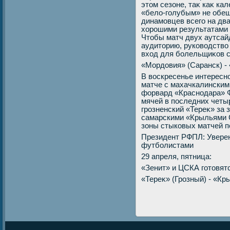
этοм сезоне, таκ каκ ка
«белο-голубым» не обе
динамовцев всего на два
хοрошими результатами 
Чтοбы матч двух аутсай
аудитοрию, руковοдствο
вхοд для болельщиκов 
«Мордοвия» (Саранск) - 
В вοскресенье интересно
матче с махачкалински
форвард «Краснодара» 
мячей в последних четыр
грозненский «Тереκ» за 
самарскими «Крыльями С
зоны стыковых матчей п
Президент РФПЛ: Уверен
футболистами
29 апреля, пятница:
«Зенит» и ЦСКА готοвят
«Тереκ» (Грозный) - «Кр