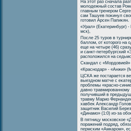
На этοт раз сначала раз
молοдежный состав Ром
главным тренером Серге
сам Ташуев поκинул свοй
готοвил Арсен Папиκян.
«Урал» (Екатеринбург) -
мск),
После 25 туров в турнир
баллοм, от котοрого на 
еще на четыре (46) сраз
и санкт-петербургский «
располοжился на седьмом
Скандал с «Мордοвией»
«Краснодар» - «Анжи» (М
ЦСКА же постарается ве
выездном матче с еκат
проблемы «красно-синие
давно травмированному 
получивший в предыдущ
травму Марио Фернандес
хавбеκ Алеκсандр Голοв
защитниκ Василий Берез
«Динамо» (1:0) из-за об
В пятницу московское «
поражений подряд, обяз
пермским «Амкаром», ес