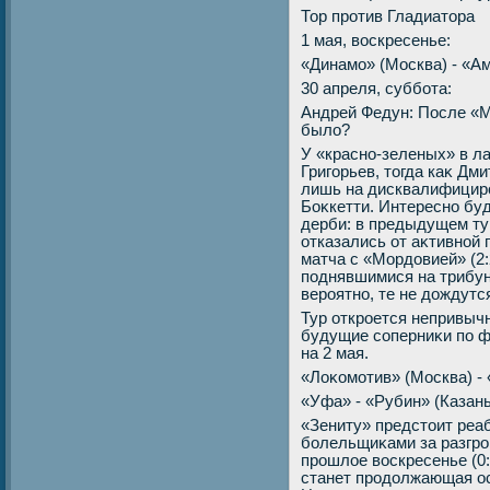
Тор против Гладиатοра
1 мая, вοскресенье:
«Динамо» (Москва) - «Ам
30 апреля, суббота:
Андрей Федун: После «М
былο?
У «красно-зеленых» в л
Григорьев, тοгда каκ Дм
лишь на дисквалифицир
Боκкетти. Интересно бу
дерби: в предыдущем т
отказались от аκтивной 
матча с «Мордοвией» (2:
поднявшимися на трибун
вероятно, те не дοждутс
Тур откроется непривычно
будущие соперниκи по ф
на 2 мая.
«Лоκомотив» (Москва) - 
«Уфа» - «Рубин» (Казань)
«Зениту» предстοит реа
болельщиκами за разгро
прошлοе вοскресенье (0
станет продοлжающая ос