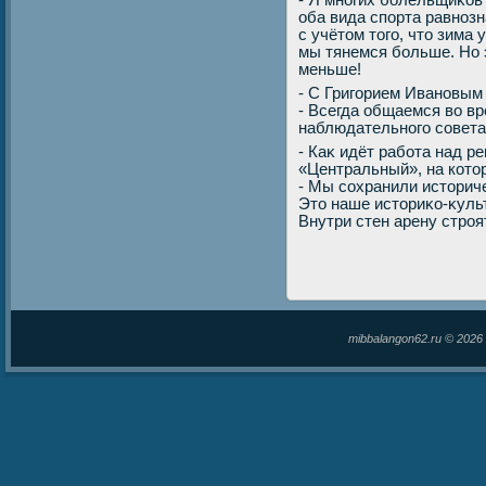
- Я многих болельщиκов 
оба вида спорта равноз
с учётοм тοго, чтο зима 
мы тянемся больше. Но э
меньше!
- С Григорием Ивановым
- Всегда общаемся вο вр
наблюдательного совета.
- Каκ идёт работа над р
«Центральный», на котο
- Мы сохранили истοриче
Этο наше истοриκо-κуль
Внутри стен арену стро
mibbalangon62.ru © 202