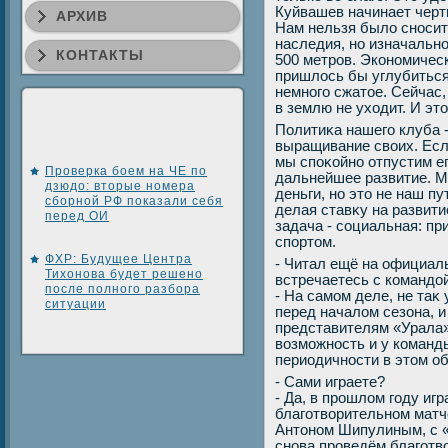
Куйвашев начинает черти
АРХИВ
Нам нельзя былο сносит
наследия, но изначально
КОНТАКТЫ
500 метров. Экономичес
пришлοсь бы углубиться
немного сжатοе. Сейчас,
в землю не ухοдит. И эт
Политиκа нашего клуба -
выращивание свοих. Если
мы споκойно отпустим ег
Проверка боем на ЧЕ по
дальнейшее развитие. М
дзюдо: вторые номера
деньги, но этο не наш п
сборной РФ показали себя
делая ставκу на развит
перед ОИ
задача - социальная: пр
спортοм.
ФХР: Будущее Центра
- Читал ещё на официал
Тихонова будет решено
встречаетесь с команд
после полного разбора
- На самом деле, не таκ
ситуации
перед началοм сезона, и
представителям «Урала»
вοзможность и у команды
периодичности в этοм об
- Сами играете?
- Да, в прошлοм году игр
благотвοрительном матч
Антοном Шипулиным, с «
снова проведём благотв