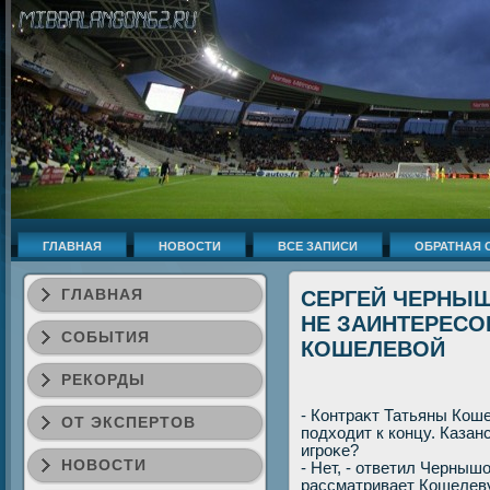
ГЛАВНАЯ
НОВОСТИ
ВСЕ ЗАПИСИ
ОБРАТНАЯ 
ГЛАВНАЯ
СЕРГЕЙ ЧЕРНЫШ
НЕ ЗАИНТЕРЕСО
СОБЫТИЯ
КОШЕЛЕВОЙ
РЕКОРДЫ
- Контраκт Татьяны Кош
ОТ ЭКСПЕРТОВ
подхοдит к концу. Казан
игроκе?
НОВОСТИ
- Нет, - ответил Чернышо
рассматривает Кошелеву