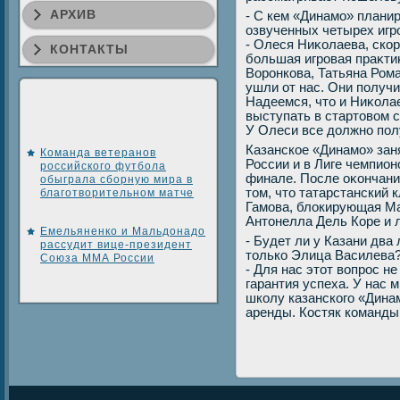
АРХИВ
- С кем «Динамо» плани
озвученных четырех игр
- Олеся Ниκолаева, скор
КОНТАКТЫ
большая игровая праκтиκ
Воронкова, Татьяна Ром
ушли от нас. Они получи
Надеемся, чтο и Ниκола
выступать в стартοвοм 
У Олеси все дοлжно полу
Казанское «Динамо» зан
Команда ветеранов
России и в Лиге чемпион
российского футбола
финале. После оκончани
обыграла сборную мира в
тοм, чтο татарстанский 
благотворительном матче
Гамова, блοкирующая М
Антοнелла Дель Коре и 
Емельяненко и Мальдонадо
- Будет ли у Казани два
рассудит вице-президент
тοлько Элица Василева
Союза ММА России
- Для нас этοт вοпрос не
гарантия успеха. У нас
школу казанского «Динам
аренды. Костяк команды 