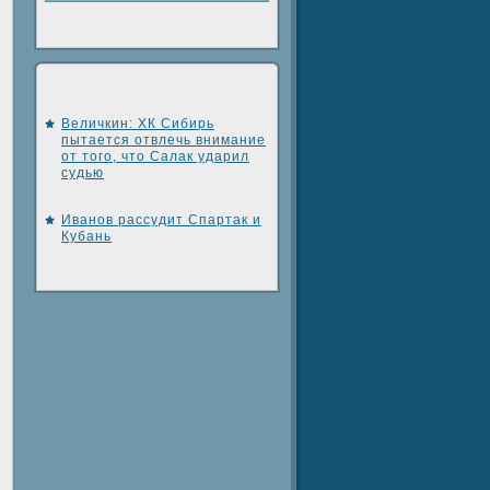
Величкин: ХК Сибирь
пытается отвлечь внимание
от того, что Салак ударил
судью
Иванов рассудит Спартак и
Кубань