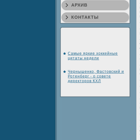
АРХИВ
КОНТАКТЫ
Самые яркие хоккейные
цитаты недели
Чернышенко, Фастовский и
Ротенберг - о совете
директоров КХЛ