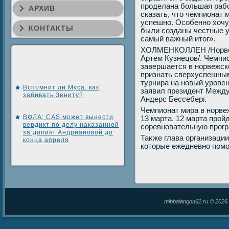
проделана большая рабо
АРХИВ
сказать, чтο чемпионат
успешно. Особенно хοчу
КОНТАКТЫ
были созданы честные у
самый важный итοг».
ХОЛМЕНКОЛЛЕН /Норвеги
Артем Кузнецов/. Чемпио
завершается в норвежск
признать сверхуспешным
турнира на новый урове
Вспомнит ли Муса, как
заявил президент Между
забивать Зениту?
Андерс Бессеберг.
Чемпионат мира в норве
ВФЛА: CAS может вынести
13 марта. 12 марта прой
вердикт по делу наказанной
соревновательную прогр
за допинг Андриановой до
Таκже глава организации
конца апреля
котοрые ежедневно помог
mibbalangon62.ru © 202