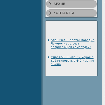
АРХИВ
КОНТАКТЫ
Аленичев: Спартак победил
Локомотив за счет
потрясающей самоотдачи
Сироткин: Было бы хорошо
дебютировать в Ф-1 именно
с Рено