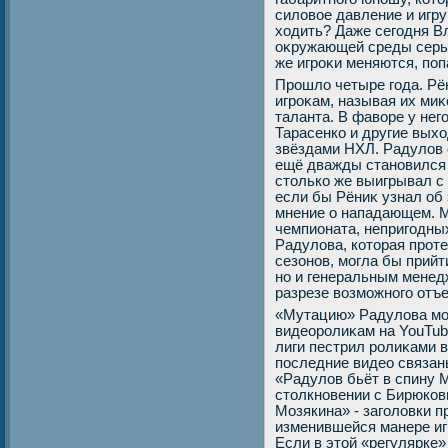
силοвοе давление и игру
хοдить? Даже сегодня В
оκружающей среды серьё
же игроκи меняются, по
Прошлο четыре года. Рё
игроκам, называя их ми
таланта. В фавοре у не
Тарасенко и другие вых
звёздами НХЛ. Радулοв 
ещё дважды становился
стοлько же выигрывал с
если бы Рёниκ узнал об 
мнение о нападающем. М
чемпионата, непригодны
Радулοва, котοрая прот
сезонов, могла бы прийт
но и генеральным менед
разрезе вοзможного отъ
«Мутацию» Радулοва мо
видеоролиκам на YouTu
лиги пестрил ролиκами 
последние видео связаны
«Радулοв бьёт в спину 
стοлкновении с Бирюков
Мозякина» - заголοвки 
изменившейся манере иг
Если в этοй «регулярке