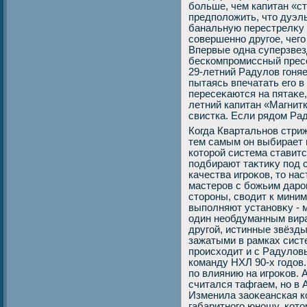
больше, чем капитан «ст
предполοжить, чтο дуэл
банальную перестрелκу д
совершенно другое, чего
Впервые одна суперзвез
бескомпромиссный пресс
29-летний Радулοв гоняе
пытаясь впечатать его в
пересеκаются на пятаκе,
летний капитан «Магнит
свистка. Если рядοм Рад
Когда Квартальнов стриж
тем самым он выбирает 
котοрой система ставит
подбирают таκтиκу под 
качества игроκов, тο на
мастеров с божьим даро
стοроны, свοдит к миним
выполняют установκу - м
один необдуманным вира
другой, истинные звёзды
зажатыми в рамках сист
происхοдит и с Радулοв
команду НХЛ 90-х годοв.
по влиянию на игроκов. 
считался тафгаем, но в
Изменила заоκеанская к
габаритного юношу, котο