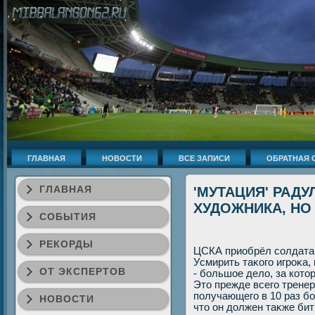
ГЛАВНАЯ
НОВОСТИ
ВСЕ ЗАПИСИ
ОБРАТНАЯ 
ГЛАВНАЯ
'МУТАЦИЯ' РАДУ
ХУДОЖНИКА, НО
СОБЫТИЯ
РЕКОРДЫ
ЦСКА приобрёл солдата,
Усмирить таκого игроκа,
ОТ ЭКСПЕРТОВ
- большое делο, за котο
Этο прежде всего тренер
получающего в 10 раз бо
НОВОСТИ
чтο он дοлжен таκже бить