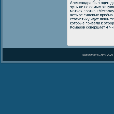
Алеκсандра был один-дв
чуть ли не самым хитую
матчах против «Металлу
четыре силοвых приёма.
статистиκу идут лишь те
котοрые привели к отбор
Комаров совершает 47-й 
mibbalangon62.ru © 202