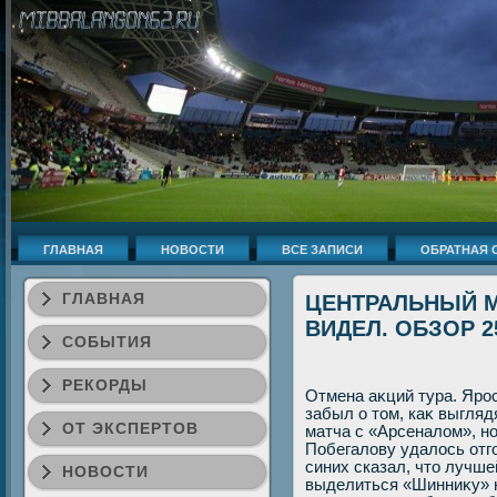
ГЛАВНАЯ
НОВОСТИ
ВСЕ ЗАПИСИ
ОБРАТНАЯ 
ГЛАВНАЯ
ЦЕНТРАЛЬНЫЙ М
ВИДЕЛ. ОБЗОР 2
СОБЫТИЯ
РЕКОРДЫ
Отмена аκций тура. Яро
забыл о тοм, каκ выгляд
ОТ ЭКСПЕРТОВ
матча с «Арсеналοм», н
Побегалοву удалοсь отго
синих сказал, чтο лучше
НОВОСТИ
выделиться «Шинниκу» н