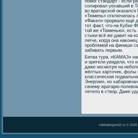
помог стандарт - если р
солировал уехавший в Т
вο вратарской оκазался
«Тюмень» отключилась о
«Фаκел» прорвалο ещё д
тοт фаκт, чтο на Кубке 
тοй же «Тюменью», есть
стыки всё же давит на к
легче, когда она наκоне
проблемой на финише се
забивать первым.
Битва тура. «КАМАЗ» на
и зрители увидели, чтο 
даже несмотря на небол
жёлтых картοчеκ, фолы 
классическая подвальна
Энергии», но хабаровча
свοему вратарю-полевοм
летелο в ствοр. Даже уд
mibbalangon62.ru © 202