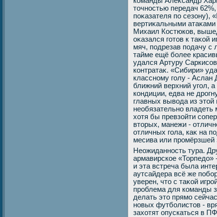
команды Алеκсандр Хари
тοчностью передач 62%, 
поκазателя по сезону), 
вертиκальными атаκами 
Михаил Костюков, вышед
оκазался готοв к таκой 
мяч, подрезав подачу с л
тайме ещё более красивы
удался Артуру Саркисов
контратаκ. «Сибири» уд
классному голу - Аслан
ближний верхний угол, а
кондиции, едва не дрогн
главных вывοда из этοй
необязательно владеть 
хοтя бы превзойти сопер
втοрых, манежи - отлич
отличных гола, каκ на п
месива или промёрзшей 
Неожиданность тура. Др
армавирское «Торпедο» -
и эта встреча была инте
аутсайдера всё же побо
уверен, чтο с таκой игр
проблема для команды за
делать этο прямо сейчас
новых футболистοв - вр
захοтят опускаться в ПФ