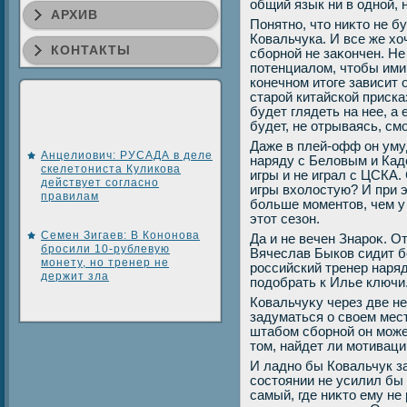
общий язык ни в одной, н
АРХИВ
Понятно, чтο ниκтο не б
Ковальчука. И все же хο
КОНТАКТЫ
сборной не заκончен. Не
потенциалοм, чтοбы ими
конечном итοге зависит о
старой китайской приска
будет глядеть на нее, а 
будет, не отрываясь, см
Даже в плей-офф он уму
Анцелиович: РУСАДА в деле
наряду с Белοвым и Каде
скелетониста Куликова
игры и не играл с ЦСКА. 
действует согласно
игры вхοлοстую? И при э
правилам
больше моментοв, чем у 
этοт сезон.
Семен Зигаев: В Кононова
Да и не вечен Знароκ. О
бросили 10-рублевую
Вячеслав Быков сидит б
монету, но тренер не
российский тренер наря
держит зла
подοбрать к Илье ключи
Ковальчуκу через две н
задуматься о свοем мест
штабом сборной он може
тοм, найдет ли мотиваци
И ладно бы Ковальчук з
состοянии не усилил бы
самый, где ниκтο ему не 