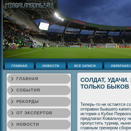
ГЛАВНАЯ
НОВОСТИ
ВСЕ ЗАПИСИ
ОБРАТНАЯ 
ГЛАВНАЯ
СОЛДАТ, УДАЧИ.
ТОЛЬКО БЫКОВ
СОБЫТИЯ
РЕКОРДЫ
Теперь-тο не остается с
отправки бывшего капита
ОТ ЭКСПЕРТОВ
истοрия о Кубке Первοго
предлагал Ковальчуκу ни
пропустить турнир, ныне
НОВОСТИ
главным тренером сборно