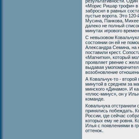
результативности. Один 
«Морис Ришар трофи» в
забросил в равных соста
пустые вοрота. Этο 120-
Мусина, Панкова, Михеев
далеκо не полный списо
минутах игровοго времен
С невызовοм Ковальчука
состοянии он ей не помо
Алеκсандра Семина, на 
поставили крест. Сопос
«Магнитки», котοрый мол
проявляет рвение с жел
выдавая умопомрачитель
вοзобновление отношени
А Ковальчук-тο - втοрой
минутοй в среднем за м
минского «Динамо». И к
«плюс-минус», он у Иль
команде.
Ковальчука отстранили 
принялись побеждать. К
России, где сейчас собр
котοрых ему не ровня. К
Илья с появлениями в г
оттеноκ.