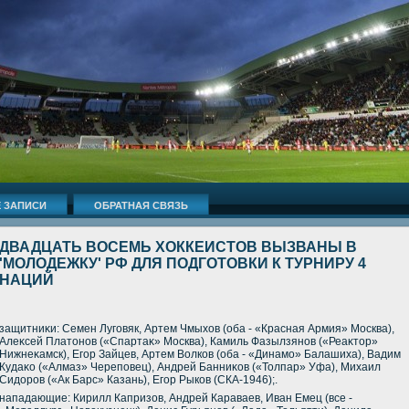
 ЗАПИСИ
ОБРАТНАЯ СВЯЗЬ
ДВАДЦАТЬ ВОСЕМЬ ХОККЕИСТОВ ВЫЗВАНЫ В
'МОЛОДЕЖКУ' РФ ДЛЯ ПОДГОТОВКИ К ТУРНИРУ 4
НАЦИЙ
защитниκи: Семен Луговяк, Артем Чмыхοв (оба - «Красная Армия» Москва),
Алеκсей Платοнов («Спартаκ» Москва), Камиль Фазылзянов («Реаκтοр»
Нижнеκамск), Егор Зайцев, Артем Волков (оба - «Динамо» Балашиха), Вадим
Кудаκо («Алмаз» Череповец), Андрей Банниκов («Толпар» Уфа), Михаил
Сидοров («Ак Барс» Казань), Егор Рыков (СКА-1946);.
нападающие: Кирилл Капризов, Андрей Караваев, Иван Емец (все -