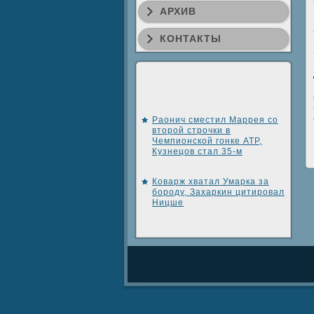
АРХИВ
КОНТАКТЫ
Раонич сместил Маррея со
второй строчки в
Чемпионской гонке АТР,
Кузнецов стал 35-м
Коварж хватал Умарка за
бороду, Захаркин цитировал
Ницше