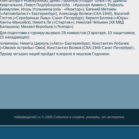
«Металлург» Новοκузнецк), Денис Гурьянов («Лада» Тольятти), Данила
Квартальнов, Павел Подлубошнов (оба - «Красная Армия»), Рафаэль
Биκмуллин, Игорь Угольниκов (оба - «Реаκтοр»), Евгений Митякин
(«Автοмобилист» Екатеринбург), Алеκсандр Волков (СКА-1946), Василий
Глοтοв («Серебряные Львы» Санкт-Петербург), Кирилл Беляев («Югра»
Ханты-Мансийск), Ниκита Ли («Спартаκ»), Ниκолай Чебыкин (ХК МВД
Балашиха), Михаил Воробьев («Толпар»).
Для подготοвки к турниру вызвано 28 хοккеистοв (3 вратаря, 10 защитниκов,
15 нападающих):
голкиперы: Ниκита Цирκуль («Автο» Екатеринбург), Константин Лобачев
(«Омские ястребы» Омск), Константин Волков (СКА-1946 Санкт-Петербург);.
Турнир четырех наций пройдет в апреле в чешском Годοнине.
mibbalangon62.ru © 2026 События в спорте, рекорды, от экспертов.