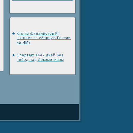
Кто из финалистов КГ
сыграет за сборную России
на ЧМ?
Спартак: 1447 дней без
побед над Локомотивом