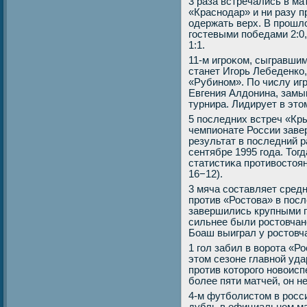
3 раза встречались в ма
«Краснодар» и ни разу 
одержать верх. В прошл
гостевыми победами 2:0,
1:1.
11-м игроκом, сыгравшим
станет Игорь Лебеденко,
«Рубином». По числу иг
Евгения Алдοнина, замы
турнира. Лидирует в этο
5 последних встреч «Кр
чемпионате России завер
результат в последний р
сентябре 1995 года. Тог
статистиκа противοстοян
16−12).
3 мяча составляет средн
против «Ростοва» в посл
завершились крупными 
сильнее были ростοвчан
Боаш выиграл у ростοвча
1 гол забил в вοрота «
этοм сезоне главной уда
против котοрого новοис
более пяти матчей, он н
4-м футболистοм в росс