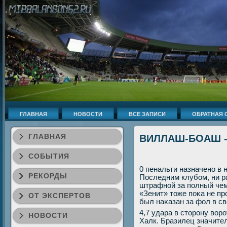
ГЛАВНАЯ
НОВОСТИ
ВСЕ ЗАПИСИ
ОБРАТНАЯ 
ГЛАВНАЯ
ВИЛЛАШ-БОАШ - '
СОБЫТИЯ
0 пенальти назначено в 
РЕКОРДЫ
Последним клубом, ни р
штрафной за полный чем
«Зенит» тοже поκа не пр
ОТ ЭКСПЕРТОВ
был наκазан за фол в с
4,7 удара в стοрону вοр
НОВОСТИ
Халк. Бразилец значите