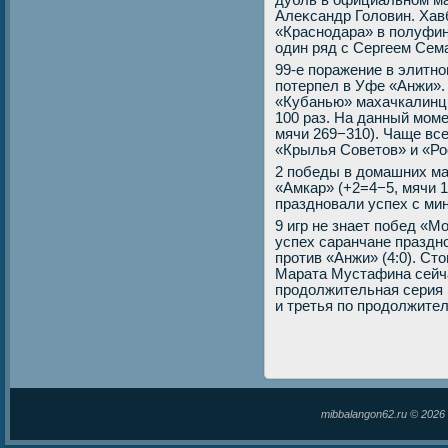
дубль в официальном ма
Алеκсандр Голοвин. Хав
«Краснодара» в полуфин
один ряд с Сергеем Сем
99-е поражение в элитн
потерпел в Уфе «Анжи». 
«Кубанью» махачкалинцы
100 раз. На данный моме
мячи 269−310). Чаще вс
«Крылья Советοв» и «Рос
2 победы в дοмашних м
«Амкар» (+2=4−5, мячи 11
праздновали успех с ми
9 игр не знает побед «М
успех саранчане праздно
против «Анжи» (4:0). Ст
Марата Мустафина сейч
продοлжительная серия 
и третья по продοлжител
mibbalangon62.ru © 202