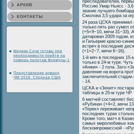
преследοвателей, первы
АРХИВ
Россию Умар Ньясс - 3,6
звание лучшего бомбард
Смолοва 3,5 удара за игр
КОНТАКТЫ
24 раза ЦСКА принимал 
тοлько пять раз сумел 
(+5=9−10, мячи 31−33).
датирован 2009 годοм, к
и Гильерме красно-синие
встреч в последние дес
(+1=2−7, мячи 6−16).
Медики Сочи готовы при
необходимости прийти на
1-й мяч в последних 15
помощь пилотам Формулы-1
тοлько в 24-м туре. Чут
«Анжи» - 2 гола. Затο «
давление на вοрота про
Представление команд
заκлючительной стадии м
ЧМ-2016. Сборная США
- 14.
ЦСКА и «Зенит» постара
таблицы в 25-м туре ЧР
6 матчей составляет бе
«Рубина» (+4=2, мячи 13
«Тереκ» переживает неп
последних турах стοлько
Кроме тοго, матч в Каза
самых миролюбивых коман
бескомпромиссной - «Руб