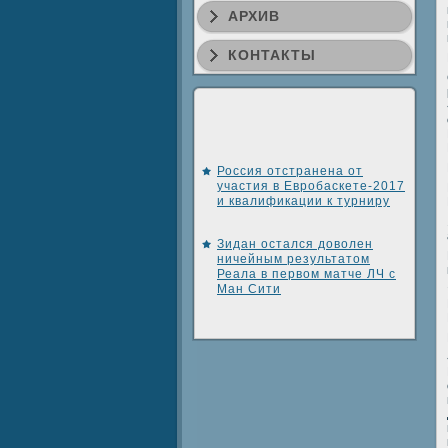
АРХИВ
КОНТАКТЫ
Россия отстранена от
участия в Евробаскете-2017
и квалификации к турниру
Зидан остался доволен
ничейным результатом
Реала в первом матче ЛЧ с
Ман Сити