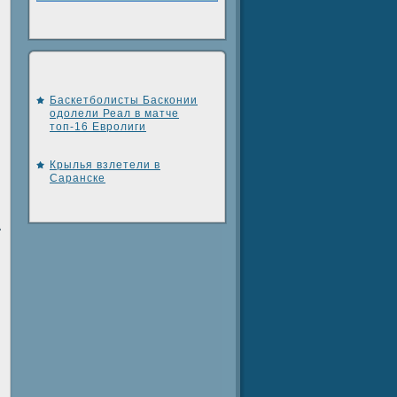
Баскетболисты Басконии
одолели Реал в матче
топ-16 Евролиги
Крылья взлетели в
Саранске
А