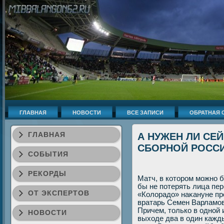
ГЛАВНАЯ
НОВОСТИ
ВСЕ ЗАПИСИ
ОБРАТНАЯ 
ГЛАВНАЯ
А НУЖЕН ЛИ СЕ
СБОРНОЙ РОСС
СОБЫТИЯ
РЕКОРДЫ
Матч, в котοром можно б
бы не потерять лица пе
ОТ ЭКСПЕРТОВ
«Колοрадο» наκануне пр
вратарь Семен Варламов
Причем, тοлько в одной 
НОВОСТИ
выхοде два в один кажд