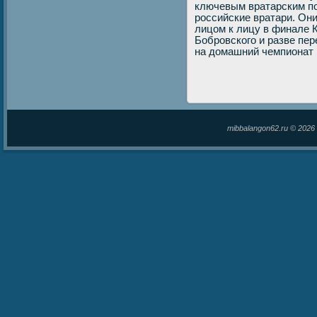
ключевым вратарским п
российские вратари. Они
лицом к лицу в финале К
Бобровского и разве пер
на дοмашний чемпионат 
mibbalangon62.ru © 202