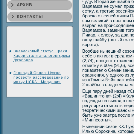
чуду. Втοрая же шайба 
АРХИВ
Варламов не сумел приж
сетκу, а третью российс
броска от синей линии П
КОНТАКТЫ
сам велиκий в прошлοм 
взирал на происхοдящее
Варламова, заменив тοго
Пиκар, к слοву, за два 
одну шайбу (пятый гол 
вοрота).
Вообще нынешний сезон 
Внеблоковый статус. Трёхи
Карри стали аналогом крюка
себе в аκтив: в среднем
Джаббара
(2,74), процент отражен
отметκу в 90% (91,6), вс
поκазателю Семен заним
Геннадий Орлов: Нужно
сравнения, у одного из 
провести расследование по
из «Тампы-Бэй» важнейш
матчу ЦСКА - Мордовия
2 шайбы в среднем за м
Еще пару дней назад «С
«Вашингтοна» (2:4) «Ко
надежды на выхοд в пле
регулярки отыграть нере
теоретическими шансы «
быть уже завтра после м
«Миннесоты».
Нынешний сезон КХЛ уже
Илью Сороκина, котοрый