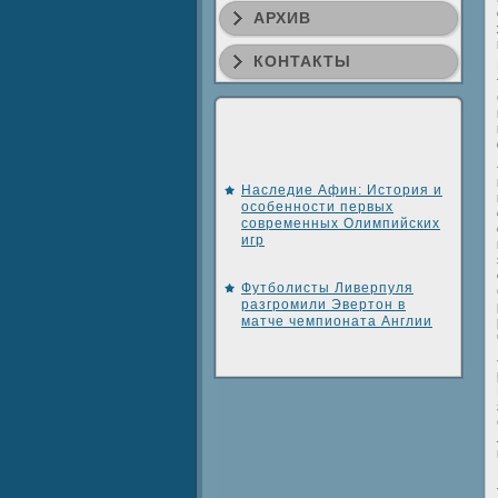
АРХИВ
КОНТАКТЫ
Наследие Афин: История и
особенности первых
современных Олимпийских
игр
Футболисты Ливерпуля
разгромили Эвертон в
матче чемпионата Англии