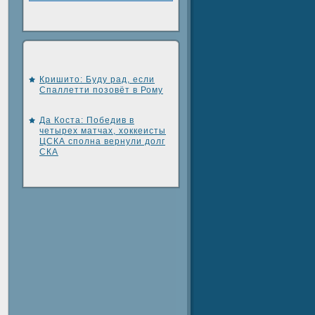
Кришито: Буду рад, если
Спаллетти позовёт в Рому
ы
Да Коста: Победив в
четырех матчах, хоккеисты
ЦСКА сполна вернули долг
СКА