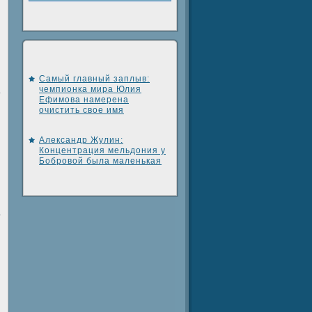
Самый главный заплыв:
чемпионка мира Юлия
.
Ефимова намерена
очистить свое имя
Александр Жулин:
Концентрация мельдония у
Бобровой была маленькая
ο