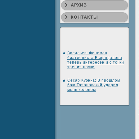
АРХИВ
КОНТАКТЫ
Васильев: Феномен
биатлониста Бьерндалена
теперь интересен и с точки
зрения науки
Сесар Куэнка: В прошлом
бою Тряоновский ударил
меня коленом