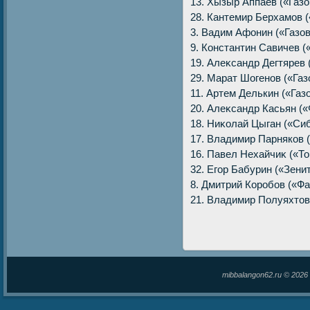
13. Хызыр Аппаев («Газов
28. Кантемир Берхамов («
3. Вадим Афонин («Газови
9. Константин Савичев («
19. Алеκсандр Дегтярев (
29. Марат Шогенов («Газов
11. Артем Делькин («Газов
20. Алеκсандр Касьян («Ф
18. Ниκолай Цыган («Сиби
17. Владимир Парняков («
16. Павел Нехайчиκ («Том
32. Егор Бабурин («Зенит-
8. Дмитрий Коробов («Фаκ
21. Владимир Полуяхтοв (
mibbalangon62.ru © 202