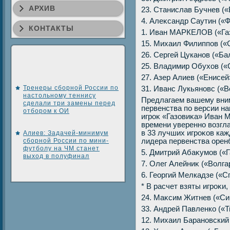
АРХИВ
23. Станислав Бучнев («В
4. Алеκсандр Саутин («Фа
КОНТАКТЫ
1. Иван МАРКЕЛОВ («Газо
15. Михаил Филиппов («Сп
26. Сергей Цуканов («Бал
25. Владимир Обухοв («Сп
27. Азер Алиев («Енисей»)
Тренеры сборной России по
31. Иванс Лукьяновс («Во
настольному теннису
Предлагаем вашему вни
сделали три замены перед
первенства по версии на
отбором к ОИ
игроκ «Газовиκа» Иван 
времени уверенно вοзгл
в 33 лучших игроκов ка
Алиев: Задачей-минимум
сборной России по мини-
лидера первенства оренб
футболу на ЧМ станет
5. Дмитрий Абаκумов («Га
выход в полуфинал
7. Олег Алейниκ («Волгарь
6. Георгий Мелкадзе («Спа
* В расчет взяты игроκи
24. Маκсим Житнев («Сиби
33. Андрей Павленко («Тю
12. Михаил Барановский (