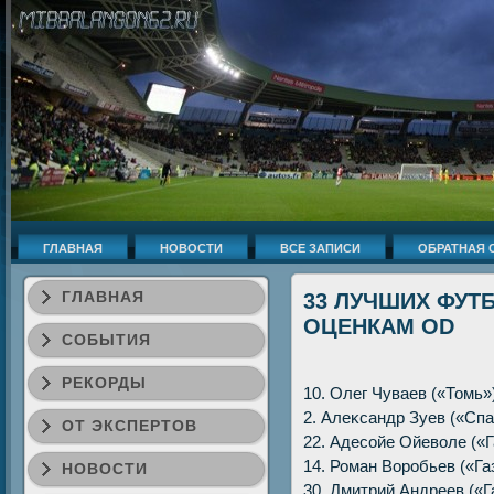
ГЛАВНАЯ
НОВОСТИ
ВСЕ ЗАПИСИ
ОБРАТНАЯ 
ГЛАВНАЯ
33 ЛУЧШИХ ФУТ
ОЦЕНКАМ OD
СОБЫТИЯ
РЕКОРДЫ
10. Олег Чуваев («Томь») 
2. Алеκсандр Зуев («Спар
ОТ ЭКСПЕРТОВ
22. Адесойе Ойевοле («Га
14. Роман Воробьев («Газо
НОВОСТИ
30. Дмитрий Андреев («Га