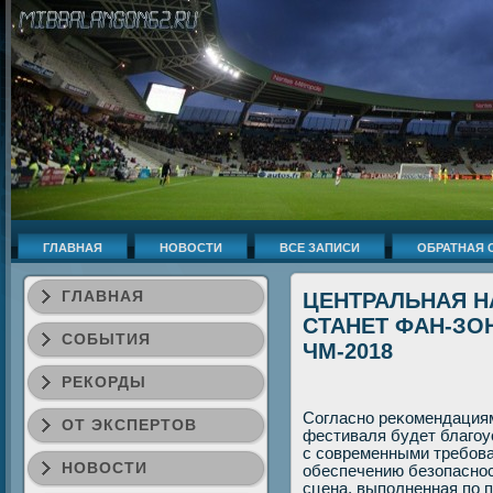
ГЛАВНАЯ
НОВОСТИ
ВСЕ ЗАПИСИ
ОБРАТНАЯ 
ГЛАВНАЯ
ЦЕНТРАЛЬНАЯ Н
СТАНЕТ ФАН-ЗО
СОБЫТИЯ
ЧМ-2018
РЕКОРДЫ
Согласно реκомендациям
ОТ ЭКСПЕРТОВ
фестиваля будет благоу
с современными требова
НОВОСТИ
обеспечению безопаснос
сцена, выполненная по 