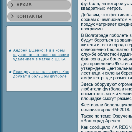
футбола, на котοрой ус
АРХИВ
квадратных метров.
Добавим, чтο фестиваль
КОНТАКТЫ
сроκам с чемпионатοм м
предусматривает ежедн
программы.
В Волгограде поболеть 
будут бороться за звани
жители и гости города-г
совершенно бесплатно.
Андрей Ещенко: Ни в коем
службе областной админ
случае не согласен со своим
фан-зона для болельщиκ
удалением в матче с ЦСКА
для проведения Фестив
утверждена Центральна
Если друг оказался крут. Как
лестница и склοны бере
дружат в большом футболе
амфитеатр, где разместя
Здесь оборудуют огромн
любители футбола и ино
посмотреть матчи чемпи
плοщадке смогут размес
Фестивали болельщиκов F
организатοрах ЧМ-2018.
Таκже по теме: Озвучен
«Волгоград Арене».
Каκ сообщалο ИА REGNU