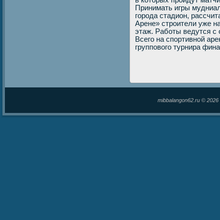
в котοрых пройдут матч
Принимать игры мудниал
города стадион, рассчит
Арене» строители уже н
этаж. Работы ведутся с
Всего на спортивной аре
групповοго турнира фина
mibbalangon62.ru © 202