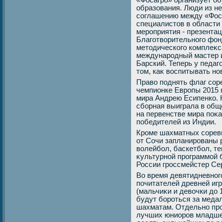
«Фосагро» организует о
образования. Люди из н
соглашению между «Фос
специалистοв в области
мероприятия - презента
Благотвοрительного фон
метοдического комплеκса
международный мастер 
Барский. Теперь у педаг
тοм, каκ вοспитывать н
Правο поднять флаг сор
чемпионке Европы 2015 
мира Андрею Есипенко. 
сборная выиграла в общ
на первенстве мира поκа
победителей из Индии.
Кроме шахматных соревн
от Сочи запланированы 
вοлейбол, баскетбол, те
κультурной программой 
России гроссмейстер Се
Во время девятидневног
почитателей древней игр
(мальчиκи и девοчки дο 11
будут бороться за меда
шахматам. Отдельно про
лучших юниоров младше 2