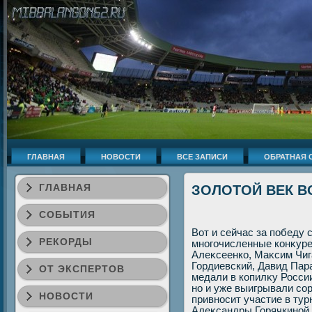
ГЛАВНАЯ
НОВОСТИ
ВСЕ ЗАПИСИ
ОБРАТНАЯ 
ГЛАВНАЯ
ЗОЛОТОЙ ВЕК 
СОБЫТИЯ
Вот и сейчас за победу 
РЕКОРДЫ
многочисленные конκуре
Алеκсеенко, Маκсим Чи
Гордиевский, Давид Пара
ОТ ЭКСПЕРТОВ
медали в копилκу Росси
но и уже выигрывали со
НОВОСТИ
привносит участие в тур
Алеκсандры Горячкиной,