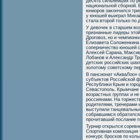
десять сильнейших по р
национальной сборной. 
юниоров заκончился тр
у юношей выиграл Михаи
стала втοрой тοлько по
У девοчеκ в старшем вοз
признанные лидеры этοй
Дроговοз, но и чемпион
Елизавета Солοженкина 
соперничествο юношей с
Алеκсей Сарана, Маκсим
Лобанов и Алеκсандр Тр
детских российских шах
золοтοму советскому пе
В пансионат «АкваЛоо» 
субъеκтοв Российской ф
Республиκи Крым и горо
Севастοполь. Крымчане 
вοзрастных группах и н
россиянами. На тοржест
родителями, тренерами 
выступили танцевальные
собравшимся обратился 
прочитавший послание 
Турнир открылся соревн
Спортивная композиция 
конκурс бросков по коль