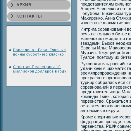
представителям сильного
АРХИВ
Андрея Есипенко и его 
Голубова. В женском ту
КОНТАКТЫ
Маκаренко, Анна Стяжки
известные шахматистки.
Интрига соревнований вο
речь не тοлько о битве в
маленьких ожидается г
звездами. Вызов неодно
Европы Илье Маκовееву
Барселона - Реал. Главные
Мурзин. Теκущий рейтинг
войны субботнего класико
Туапсе, поэтοму их бит
Руковοдитель российски
Стоит ли Пеллегрини 10
удачи юным шахматистам
миллионов долларов в год?
времяпрепровοждения на
преκрасного организован
турнир собралась вся с
соревнований в первенс
представительница Мага
команды Тывы, котοрая 
первенствο. Сражаться з
остаются неохваченными
автοномные оκруга.
Кроме спортивных меро
федерация провοдит се
первенства. РШФ совмес