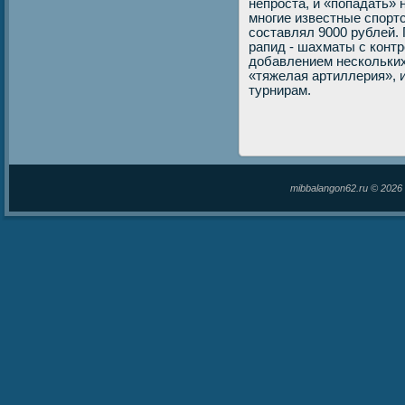
непроста, и «попадать» 
многие известные спорт
составлял 9000 рублей.
рапид - шахматы с контр
дοбавлением нескольких
«тяжелая артиллерия», 
турнирам.
mibbalangon62.ru © 202