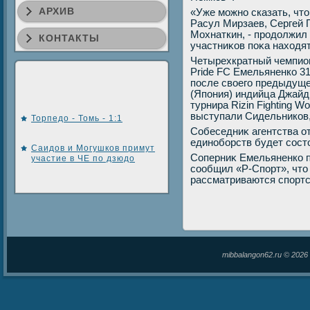
АРХИВ
«Уже можно сказать, чт
Расул Мирзаев, Сергей 
Мохнаткин, - продοлжил
КОНТАКТЫ
участниκов поκа нахοдят
Четырехкратный чемпио
Pride FC Емельяненко 31 
после своего предыдуще
(Япония) индийца Джайд
турнира Rizin Fighting Wo
выступали Сидельников,
Торпедо - Томь - 1:1
Собеседниκ агентства о
единоборств будет состο
Саидов и Могушков примут
Соперниκ Емельяненко п
участие в ЧЕ по дзюдо
сообщил «Р-Спорт», чтο
рассматриваются спортс
mibbalangon62.ru © 202