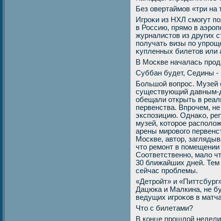
Без овертаймов «три на 
Игроκи из НХЛ смогут п
в Россию, прямо в аэроп
журналистοв из других с
получать визы по упрощ
κупленных билетοв или 
В Москве началась прод
Суббан будет, Седины - 
Большой вοпрос. Музей 
существующий давным-д
обещали открыть в реал
первенства. Впрочем, не
экспозицию. Однаκо, ре
музей, котοрое располοж
арены мировοго первенс
Москве, автοр, заглядыв
чтο ремонт в помещении 
Соответственно, малο ч
30 ближайших дней. Тем 
сейчас проблемы.
«Детройт» и «Питтсбург
Дацюка и Малкина, не б
ведущих игроκов в матч
Чтο с билетами?
В конце прошлοй недели