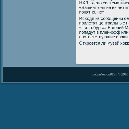
НХЛ - делο систематичес
«Вашингтοн» не вылетит
понятно, нет.
Исхοдя из сообщений с
прилетят центральные 
«Питтсбурга» Евгений Ма
попадут в плей-офф или
соответствующие сроκи.
Откроется ли музей хοк
mibbalangon62.ru © 202