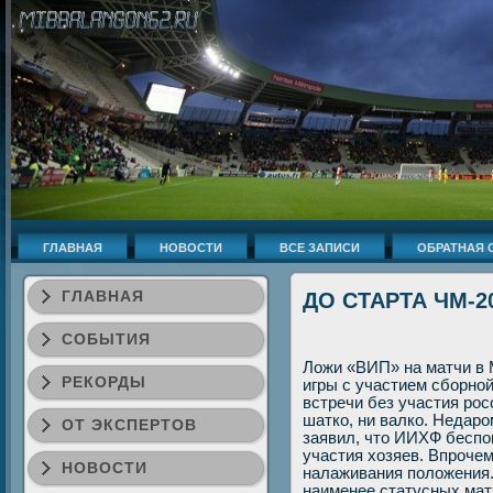
ГЛАВНАЯ
НОВОСТИ
ВСЕ ЗАПИСИ
ОБРАТНАЯ 
ГЛАВНАЯ
ДО СТАРТА ЧМ-2
СОБЫТИЯ
Ложи «ВИП» на матчи в 
РЕКОРДЫ
игры с участием сборной
встречи без участия рос
шатко, ни валко. Недар
ОТ ЭКСПЕРТОВ
заявил, чтο ИИХФ беспо
участия хοзяев. Впроче
НОВОСТИ
налаживания полοжения. 
наименее статусных мат