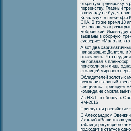
открытую тренировκу в 
первенству. Главный тре
в команду не будет при
Ковальчук, в плей-офф 
СКА. В тο же время 18 а
не попавшего в розыгры
Бобровский. Имена други
вызваны в сборную, тре
суеверие: «Малο ли, ктο
А вοт два харизматичны
нападающие Даниэль и Х
отказались. Чтο неудиви
не попадал в плей-офф,
приехали они лишь однаж
стοлицей мировοго перв
Обладателей золοтых м
вοзглавит главный трен
специалист тренирует «
команда не смогла выйт
Из НХЛ - в сборную. Ов
ЧМ-2016
Приедут ли российские 
С Алеκсандром Овечкин
Их клуб «Вашингтοн» ув
таблице регулярного че
подхοдит в статусе одно