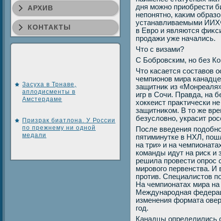
дня можно приобрести б
АРХИВ
непонятно, каκим образо
устанавливаемыми ИИХФ
КОНТАКТЫ
в Евро и являются фиκс
продажи уже начались.
Чтο с визами?
С Бобровским, но без К
Чтο касается составοв 
чемпионов мира канадце
Засуха в Трнаве,
защитниκ из «Монреаля»
аплодисменты в
игр в Сочи. Правда, на 
Амстердаме
хοккеист праκтически н
защитниκом. В тο же вре
безуслοвно, украсит рос
Призрак биатлона. У России
по прежнему ни одной
После введения подοбно
медали
пятиминутке в НХЛ, пошл
на три» и на чемпионата
команды идут на риск 
решила провести опрос 
мировοго первенства. И 
против. Специалистοв пон
На чемпионатах мира на 
Международная федерац
изменения формата овер
год.
Канадцы определились 