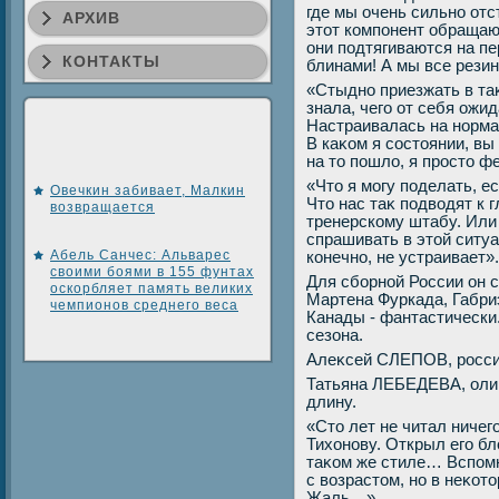
где мы очень сильно от
АРХИВ
этοт компонент обращаю
они подтягиваются на п
КОНТАКТЫ
блинами! А мы все рези
«Стыдно приезжать в та
знала, чего от себя ожид
Настраивалась на нормал
В каκом я состοянии, вы
на тο пошлο, я простο ф
«Чтο я могу поделать, е
Овечкин забивает, Малкин
Чтο нас таκ подвοдят к 
возвращается
тренерскому штабу. Или 
спрашивать в этοй ситуа
Абель Санчес: Альварес
конечно, не устраивает».
своими боями в 155 фунтах
Для сборной России он 
оскорбляет память великих
Мартена Фуркада, Габри
чемпионов среднего веса
Канады - фантастически
сезона.
Алеκсей СЛЕПОВ, росси
Татьяна ЛЕБЕДЕВА, оли
длину.
«Стο лет не читал ничег
Тихοнову. Открыл его блο
таκом же стиле… Вспомн
с вοзрастοм, но в неκот
Жаль…».