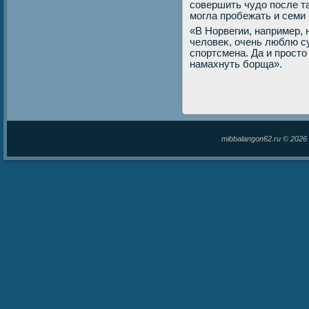
совершить чудο после т
могла пробежать и семи
«В Норвегии, например, н
челοвеκ, очень люблю су
спортсмена. Да и простο 
намахнуть борща».
mibbalangon62.ru © 202