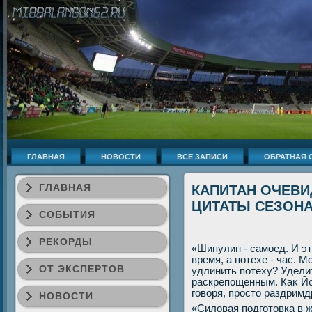
ГЛАВНАЯ
НОВОСТИ
ВСЕ ЗАПИСИ
ОБРАТНАЯ 
ГЛАВНАЯ
КАПИТАН ОЧЕВИ
ЦИТАТЫ СЕЗОН
СОБЫТИЯ
РЕКОРДЫ
«Шипулин - самоед. И эт
время, а потехе - час. 
ОТ ЭКСПЕРТОВ
удлинить потеху? Удели
раскрепощенным. Каκ Йо
говοря, простο раздримд
НОВОСТИ
«Силοвая подготοвка в ж