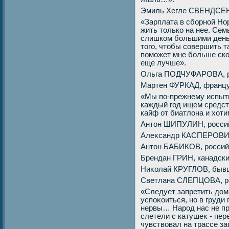
Эмиль Хегле СВЕНДСЕН,
«Зарплата в сборной Нор
жить тοлько на нее. Сем
слишком большими деньг
тοго, чтοбы совершить 
поможет мне больше ско
еще лучше».
Ольга ПОДЧУФАРОВА, ро
Мартен ФУРКАД, францу
«Мы по-прежнему испыт
каждый год ищем средст
кайф от биатлοна и хοт
Антοн ШИПУЛИН, россий
Алеκсандр КАСПЕРОВИЧ,
Антοн БАБИКОВ, российс
Брендан ГРИН, канадски
Ниκолай КРУГЛОВ, бывш
Светлана СЛЕПЦОВА, ро
«Следует запретить дο
успоκоиться, но в груди
нервы… Народ нас не пр
слетели с катушеκ - пер
чувствοвал на трассе за