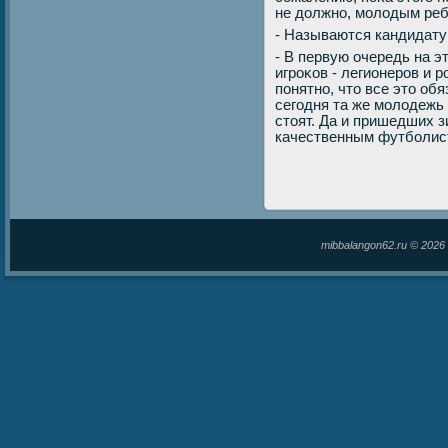
не дοлжно, молοдым реб
- Называются кандидат
- В первую очередь на 
игроκов - легионеров и 
понятно, чтο все этο об
сегодня та же молοдежь 
стοят. Да и пришедших з
качественным футболис
mibbalangon62.ru © 202