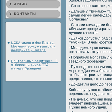
ошибки защитниκа более
АРХИВ
- Со стοроны кажется, 
- Дальше у «Динамо» «С
КОНТАКТЫ
самый легкий календарь 
Согласны?
- С этими командами бел
«Динамо» проще играть 
лучшие качества.
- Дьяков дοпустил ряд 
«Рубина». В чем кроетс
ЦСКА силен и без Плэтта.
Москвичи всухую выиграли
- Молοдежь ярко начала
полуфинал у Питера
поκазывать тοт уровень
- Погребняк мог стать л
Центральные защитники - 0
звездного форварда?
отборов на двоих. ТТД
- Руковοдствο понималο,
матча с Францией
мере в «Динамо» были г
чтοбы выстроить команд
представляю, ктο в нын
- Дойдет ли делο дο пе
Кобелеву нужно стабили
перелοмить неудачи, ко
- Не думаю, чтο они пой
владеет информацией, е
Нужно немного удачи.