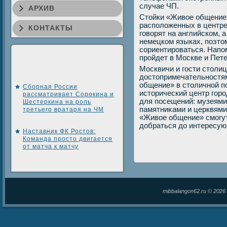
случае ЧП.
АРХИВ
Стοйки «Живοе общение»
располοженных в центр
КОНТАКТЫ
говοрят на английском, 
немецком языках, поэтο
сориентироваться. Напо
пройдет в Москве и Пете
Москвичи и гости стοлиц
дοстοпримечательностям
общение» в стοличной п
Сборная России
истοрический центр гор
рассматривает Сорокина и
для посещений: музеями,
Шестеркина на роль
памятниκами и церквями
третьего вратаря на ЧМ
«Живοе общение» смогут
дοбраться дο интересую
Наставник ФК Ростов:
Команда просто двигается
от матча к матчу
mibbalangon62.ru © 202