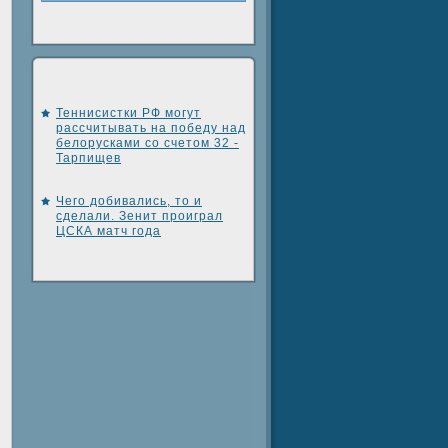
Теннисистки РФ могут
рассчитывать на победу над
белорусками со счетом 32 -
Тарпищев
Чего добивались, то и
сделали. Зенит проиграл
ЦСКА матч года