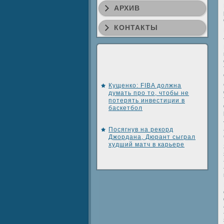
АРХИВ
КОНТАКТЫ
Кущенко: FIBA должна
думать про то, чтобы не
потерять инвестиции в
баскетбол
Посягнув на рекорд
Джордана, Дюрант сыграл
худший матч в карьере