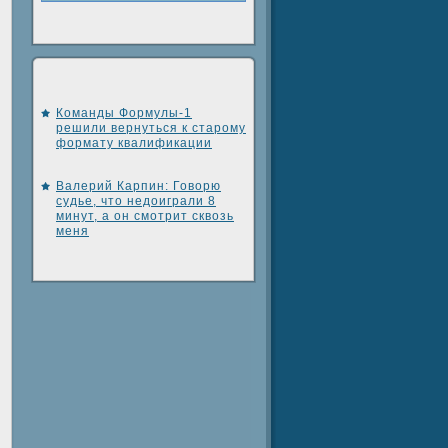
Команды Формулы-1
решили вернуться к старому
формату квалификации
Валерий Карпин: Говорю
судье, что недоиграли 8
минут, а он смотрит сквозь
меня