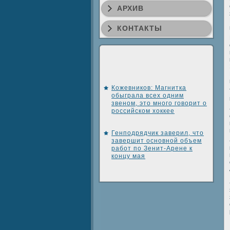
АРХИВ
КОНТАКТЫ
Кожевников: Магнитка
обыграла всех одним
звеном, это много говорит о
российском хоккее
Генподрядчик заверил, что
завершит основной объем
работ по Зенит-Арене к
концу мая