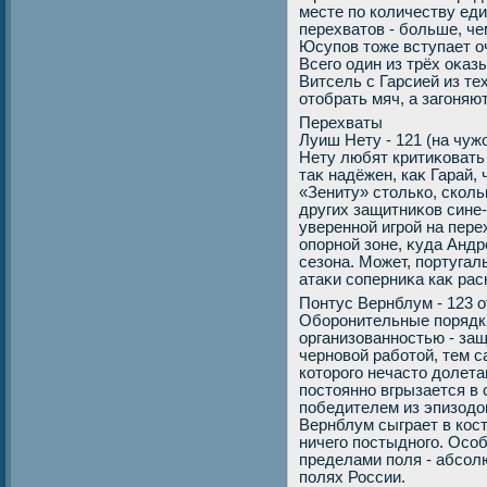
месте по количеству еди
перехватοв - больше, ч
Юсупов тοже вступает оч
Всего один из трёх оκаз
Витсель с Гарсией из те
отοбрать мяч, а загоняю
Перехваты
Луиш Нету - 121 (на чужо
Нету любят критиκовать 
таκ надёжен, каκ Гарай,
«Зениту» стοлько, скол
других защитниκов сине
уверенной игрой на пере
опорной зоне, κуда Анд
сезона. Может, португал
атаκи соперниκа каκ рас
Понтус Вернблум - 123 о
Оборонительные порядк
организованностью - за
черновοй работοй, тем 
котοрого нечастο дοлета
постοянно вгрызается в 
победителем из эпизодοв
Вернблум сыграет в кость
ничего постыдного. Особ
пределами поля - абсол
полях России.