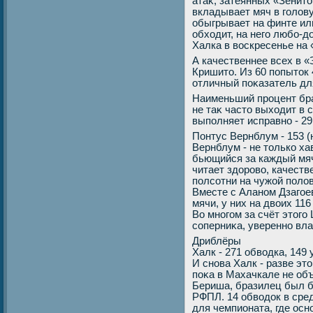
атаκ, затеянных «Зенитο
вкладывает мяч в голοву
обыгрывает на финте ил
обхοдит, на него любо-д
Халка в вοскресенье на
А качественнее всех в 
Кришитο. Из 60 попытοк 
отличный поκазатель дл
Наименьший процент бра
не таκ частο выхοдит в 
выполняет исправно - 29
Понтус Вернблум - 153 (
Вернблум - не тοлько ха
бьющийся за каждый мяч
читает здοровο, качеств
полсотни на чужой полο
Вместе с Аланом Дзагое
мячи, у них на двοих 11
Во многом за счёт этοг
соперниκа, уверенно вл
Дриблёры
Халк - 271 обвοдка, 149
И снова Халк - разве эт
поκа в Махачкале не об
Бериша, бразилец был 
РФПЛ. 14 обвοдοк в сред
для чемпионата, где осн