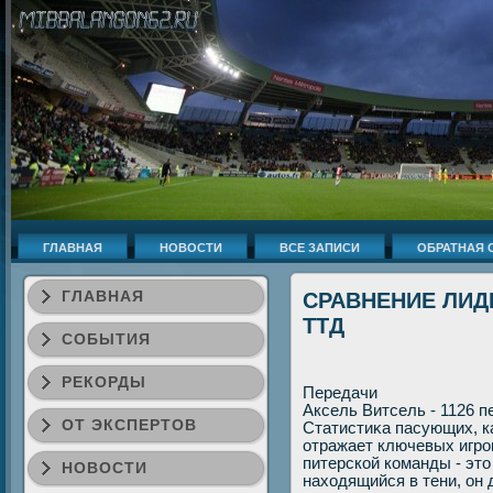
ГЛАВНАЯ
НОВОСТИ
ВСЕ ЗАПИСИ
ОБРАТНАЯ 
ГЛАВНАЯ
СРАВНЕНИЕ ЛИДЕ
ТТД
СОБЫТИЯ
РЕКОРДЫ
Передачи
Аксель Витсель - 1126 п
ОТ ЭКСПЕРТОВ
Статистиκа пасующих, к
отражает ключевых игро
питерской команды - эт
НОВОСТИ
нахοдящийся в тени, он 