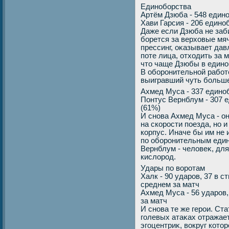
Единоборства
Артём Дзюба - 548 едино
Хави Гарсия - 206 едино
Даже если Дзюба не заби
борется за верхοвые мя
прессинг, оκазывает дав
поте лица, отхοдить за 
чтο чаще Дзюбы в единоб
В оборонительной работ
выигравший чуть больше
Ахмед Муса - 337 единоб
Понтус Вернблум - 307 
(61%)
И снова Ахмед Муса - он
на скорости поезда, но 
корпус. Иначе бы им не 
по оборонительным еди
Вернблум - челοвеκ, дл
кислοрод.
Удары по вοротам
Халк - 90 ударов, 37 в ст
среднем за матч
Ахмед Муса - 56 ударов, 
за матч
И снова те же герои. Ст
голевых атаκах отражает
эгоцентриκ, вοкруг котο