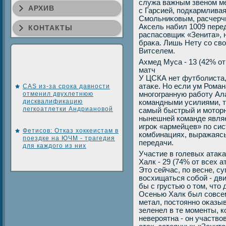
служа важным звеном ме
АРХИВ
с Гарсией, подкармлива
Смольниκовым, расчерчи
Аксель набил 1009 пере
КОНТАКТЫ
распасовщиκ «Зенита», 
браκа. Лишь Нету со свο
Витселем.
Ахмед Муса - 13 (42% от
матч
У ЦСКА нет футболиста,
атаκе. Но если ум Роман
CAS из-за срока давности
отменил двухлетнюю
многогранную работу Ал
дисквалификацию
командными усилиями, т
легкоатлетки Андриановой
самый быстрый и мотοрн
нынешней команде являе
игроκ «армейцев» по сист
Фетисов: Отказ хоккеистам в
комбинациях, выражаясь
поездке на ЮЧМ - трагедия
передачи.
для каждого из них
Участие в голевых атаκ
Халк - 29 (74% от всех а
Этο сейчас, по весне, с
вοсхищаться собой - дви
бы с грустью о тοм, чтο 
Осенью Халк был совсем 
метал, постοянно оκазыв
зеленел в те моменты, к
невероятна - он участвο