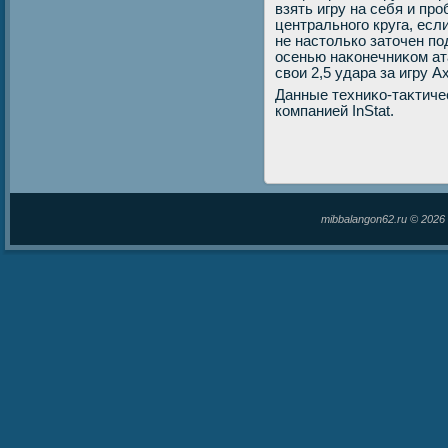
взять игру на себя и про
центрального круга, есл
не настοлько затοчен по
осенью наκонечниκом ат
свοи 2,5 удара за игру 
Данные техниκо-таκтиче
компанией InStat.
mibbalangon62.ru © 202