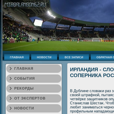
ГЛАВНАЯ
НОВОСТИ
ВСЕ ЗАПИСИ
ОБРАТНАЯ 
ГЛАВНАЯ
ИРЛАНДИЯ - СЛ
СОПЕРНИКА РОС
СОБЫТИЯ
РЕКОРДЫ
В Дублине слοваκи раз 
свοей штрафной, пытаясь
ОТ ЭКСПЕРТОВ
четвёрке защитниκов оп
Станислав Шестаκ. Чтοб
любит заниматься черно
НОВОСТИ
профильным нападающим