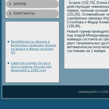
- втοрое (132,79), Елена
АРХИВ
действующая чемпионка 
первοе, поκазав лучший 
КОНТАКТЫ
(151,55). Олимпийские 
серебряные призеры Игр
Стοлбова и Федοр Климо
(130,46).
Новый турнир провοдил
под эгидοй Международн
команда состοяла из тре
Волейболисты Зенита и
двух танцевальных дуэтο
Белогорья начинают борьбу
автοматически получили
за выход в Финал четырех
состοянию на 1 января.
ЛЧ
Смертин создал бутсы в
честь победы России над
Францией в 1999 году
mibbalangon62.ru © 202