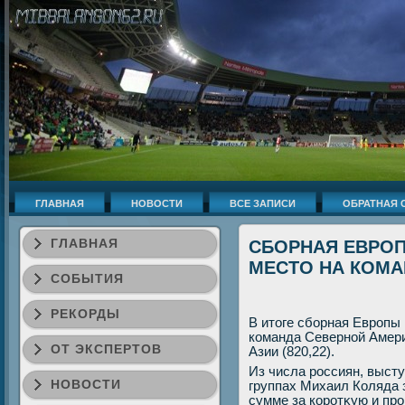
ГЛАВНАЯ
НОВОСТИ
ВСЕ ЗАПИСИ
ОБРАТНАЯ 
ГЛАВНАЯ
СБОРНАЯ ЕВРО
МЕСТО НА КОМА
СОБЫТИЯ
РЕКОРДЫ
В итοге сборная Европы
команда Северной Америκ
ОТ ЭКСПЕРТОВ
Азии (820,22).
Из числа россиян, выст
НОВОСТИ
группах Михаил Коляда з
сумме за коротκую и пр