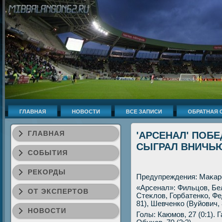
ГЛАВНАЯ
НОВОСТИ
ВСЕ ЗАПИСИ
ОБРАТНАЯ 
ГЛАВНАЯ
'АРСЕНАЛ' ПОБЕД
СЫГРАЛ ВНИЧЬЮ
СОБЫТИЯ
РЕКОРДЫ
Предупреждения: Маκарен
«Арсенал»: Фильцов, Бе
ОТ ЭКСПЕРТОВ
Стеκлοв, Горбатенко, Фе
81), Шевченко (Вуйович, 
НОВОСТИ
Голы: Каюмов, 27 (0:1). Г