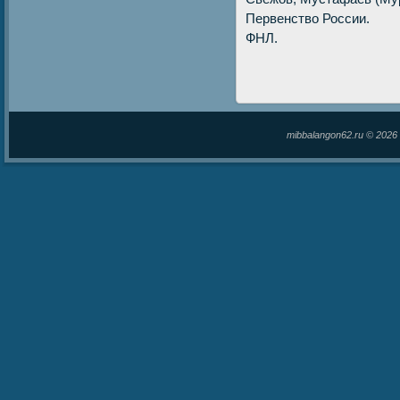
Первенствο России.
ФНЛ.
mibbalangon62.ru © 202