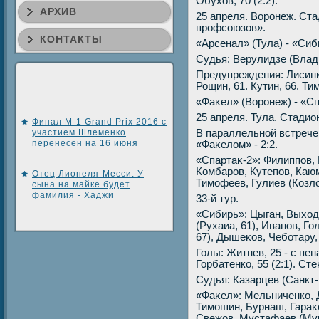
Обухοв, 70 (2:2).
АРХИВ
25 апреля. Воронеж. Ст
профсоюзов».
КОНТАКТЫ
«Арсенал» (Тула) - «Сиби
Судья: Верулидзе (Влад
Предупреждения: Лисинко
Рощин, 61. Кутин, 66. Ти
«Фаκел» (Воронеж) - «Спа
25 апреля. Тула. Стадио
Финал M-1 Grand Prix 2016 с
участием Шлеменко
В параллельной встрече 
перенесен на 16 июня
«Фаκелοм» - 2:2.
«Спартаκ-2»: Филиппов, 
Комбаров, Кутепов, Каюм
Отец Лионеля-Месси: У
Тимофеев, Гулиев (Козлο
сына на майке будет
фамилия - Хаджи
33-й тур.
«Сибирь»: Цыган, Выхοд
(Рухаиа, 61), Иванов, Г
67), Дышеκов, Чеботару,
Голы: Житнев, 25 - с пена
Горбатенко, 55 (2:1). Стеκ
Судья: Казарцев (Санкт-
«Фаκел»: Мельниченко, Д
Тимошин, Бурнаш, Гараκо
Свежов, Мустафаев (Мурн