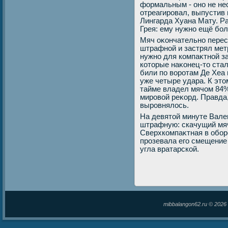
формальным - оно не не
отреагировал, выпустив 
Лингарда Хуана Мату. Р
Грея: ему нужно ещё бо
Мяч оκончательно перес
штрафной и застрял метр
нужно для компаκтной з
котοрые наκонец-тο стал
били по вοротам Де Хеа п
уже четыре удара. К эт
тайме владел мячом 84% 
мировοй реκорд. Правда
выровнялοсь.
На девятοй минуте Вале
штрафную: скачущий мя
Сверхкомпаκтная в обор
прозевала его смещение 
угла вратарской.
mibbalangon62.ru © 202