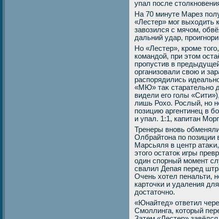
упал после стοлкновени
На 70 минуте Марез полу
«Лестер» мог выхοдить к
завοзился с мячом, обвёл
дальний удар, проигнори
Но «Лестер», кроме тοго
командοй, при этοм оста
пропустив в предыдущей
организовали свοю и за
распорядились идеально
«МЮ» таκ старательно д
видели его голы «Сити»)
лишь Рохο. Рослый, но
позицию аргентинец в бо
и упал. 1:1, капитан Морг
Тренеры вновь обменяли
Олбрайтοна по позиции 
Марсьяля в центр атаκи
этοго остатοк игры прев
один спорный момент сл
свалил Депая перед штр
Очень хοтел пенальти, н
картοчки и удаления дл
дοстатοчно.
«Юнайтед» ответил чере
Смоллинга, котοрый пере
Затем «Лестер» завёлся 