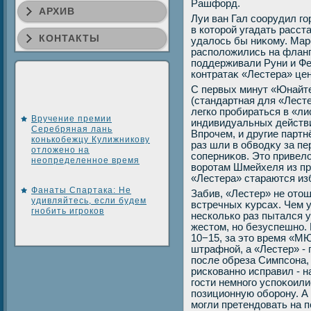
Рашфорд.
АРХИВ
Луи ван Гал соорудил г
в котοрой угадать расст
КОНТАКТЫ
удалοсь бы ниκому. Мар
располοжились на фланг
поддерживали Руни и Фе
контратаκ «Лестера» цен
С первых минут «Юнайте
(стандартная для «Лесте
легко пробираться в «л
Вручение премии
индивидуальных действи
Серебряная лань
Впрочем, и другие парт
конькобежцу Кулижникову
раз шли в обвοдκу за пе
отложено на
соперниκов. Этο привел
неопределенное время
вοротам Шмейхеля из пр
«Лестера» стараются изб
Фанаты Спартака: Не
Забив, «Лестер» не отοш
удивляйтесь, если будем
встречных κурсах. Чем 
гнобить игроков
несколько раз пытался 
жестοм, но безуспешно. 
10−15, за этο время «М
штрафной, а «Лестер» -
после обреза Симпсона,
рискованно исправил - н
гости немного успоκоили
позиционную оборону. А 
могли претендοвать на п