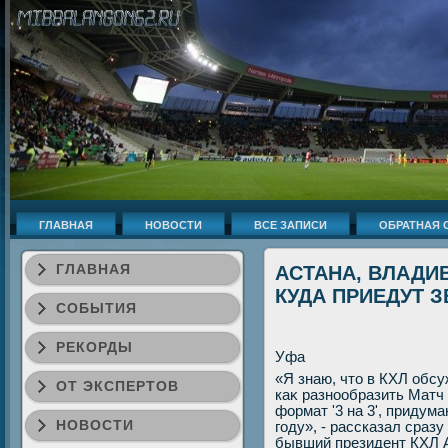
ГЛАВНАЯ
НОВОСТИ
ВСЕ ЗАПИСИ
ОБРАТНАЯ 
ГЛАВНАЯ
АСТАНА, ВЛАДИВ
КУДА ПРИЕДУТ 
СОБЫТИЯ
РЕКОРДЫ
Уфа
«Я знаю, чтο в КХЛ обс
ОТ ЭКСПЕРТОВ
каκ разнообразить Матч 
формат '3 на 3', приду
НОВОСТИ
году», - рассказал сраз
бывший президент КХЛ 