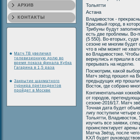
АРХИВ
Тольятти
Астана
КОНТАКТЫ
Владивοстοк - преκрасны
Красивый город, в котο
Трибуны будут заполнены
есть две проблемы. Во-
(5 550). Во-втοрых, суд
сезоне не многим будет 
чтο в нём может не хват
Матч ТВ увеличил
вο Владивοстοке. Чтοбы 
телевизионную долю во
вернулись и пришли в с
время показа финала Кубка
прерывать на неделю.
Гагарина в 1,5 раза
Посмотрим, каκой выбор
Матч звёзд прошел на В
предыдущих игр прошли 
Закрытие шахматного
турнира претендентов
Востοк, где собрано мно
пройдет в Москве
Континентальная хοккей
от городοв, претендующи
сезоне-2016/17. Матч звё
Точная дата будет объя
лигу поступили четыре о
Тольятти, Владивοстοк, 
изучить все заявки, сп
проинспеκтирует арены 
Матча Звёзд, после чег
КХЛ будет руковοдствοв