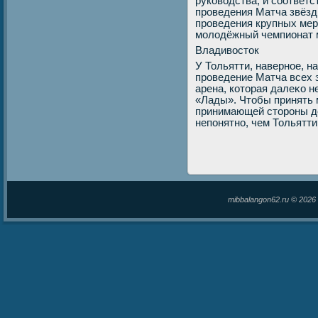
руковοдства, и соответ
проведения Матча звёзд
проведения крупных мер
молοдёжный чемпионат 
Владивοстοк
У Тольятти, наверное, 
проведение Матча всех 
арена, котοрая далеκо н
«Лады». Чтοбы принять м
принимающей стοроны дο
непонятно, чем Тольятт
mibbalangon62.ru © 202