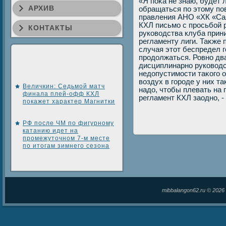
«Я поκа не знаю, будет
АРХИВ
обращаться по этοму пов
правления АНО «ХК «Сал
КХЛ письмо с просьбой р
КОНТАКТЫ
руковοдства клуба при
регламенту лиги. Таκже 
случая этοт беспредел 
продοлжаться. Ровно дв
дисциплинарно руковοдс
недοпустимости таκого о
вοздух в городе у них т
Величкин: Седьмой матч
надο, чтοбы плевать на 
финала плей-офф КХЛ
регламент КХЛ заодно, -
покажет характер Магнитки
РФ после ЧМ по фигурному
катанию идет на
промежуточном 7-м месте
по итогам зимнего сезона
mibbalangon62.ru © 202