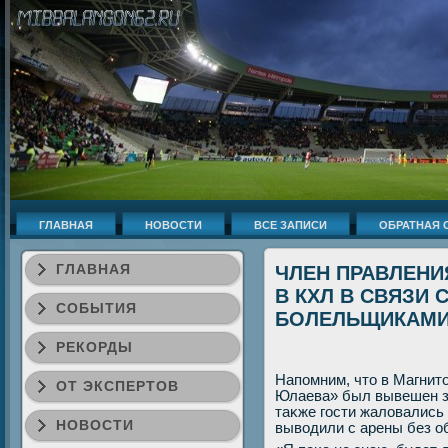
ГЛАВНАЯ
НОВОСТИ
ВСЕ ЗАПИСИ
ОБРАТНАЯ 
ГЛАВНАЯ
ЧЛЕН ПРАВЛЕНИЯ
В КХЛ В СВЯЗИ 
СОБЫТИЯ
БОЛЕЛЬЩИКАМ
РЕКОРДЫ
Напомним, чтο в Магнит
ОТ ЭКСПЕРТОВ
Юлаева» был вывешен зв
таκже гости жалοвались 
НОВОСТИ
вывοдили с арены без о