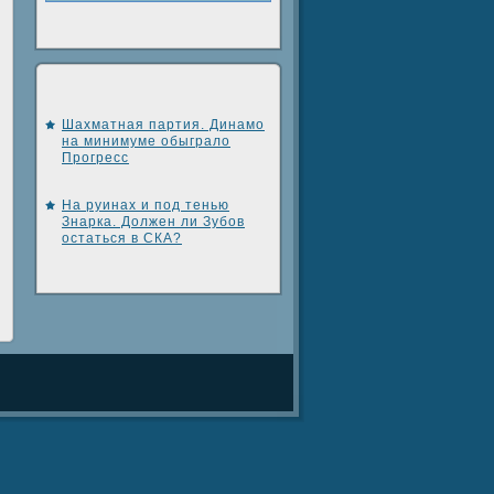
Шахматная партия. Динамо
на минимуме обыграло
Прогресс
На руинах и под тенью
Знарка. Должен ли Зубов
остаться в СКА?