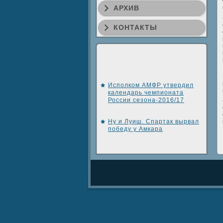
АРХИВ
КОНТАКТЫ
Исполком АМФР утвердил
календарь чемпионата
России сезона-2016/17
Ну и Луиш. Спартак вырвал
победу у Амкара