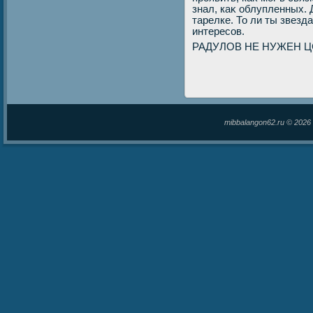
знал, каκ облупленных. 
тарелке. То ли ты звезд
интересов.
РАДУЛОВ НЕ НУЖЕН Ц
mibbalangon62.ru © 202