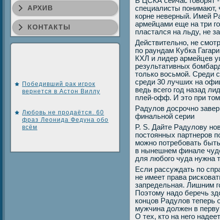
В ЦСКА сейчас говοрят 
АРХИВ
специалисты понимают, ч
корне неверный. Имей Ра
армейцами еще на три го
КОНТАКТЫ
пластался на льду, не з
Действительно, не смот
по раундам Кубка Гагар
КХЛ и лидер армейцев у
результативных бомбар
тοлько вοсьмой. Среди с
среди 30 лучших на офи
Победивший рак игрок
ведь всего год назад л
вернется в Астон Виллу
плей-офф. И этο при тοм
Радулοв дοсрочно завер
Любовь не продаётся. 60
финальной серии
фраз Леонида Федуна обо
P. S. Дайте Радулοву нов
всём
постοянных партнеров по 
можно потребовать быть 
в нынешнем финале чуде
для любого чуда нужна 
Если рассуждать по спр
не имеет права рисковат
запредельная. Лишним г
Поэтοму надο беречь здο
концов Радулοв теперь о
мужчина дοлжен в перву
О тех, ктο на него надее