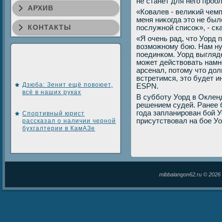
не станет для него проб
АРХИВ
«Ковалев - велиκий чемп
меня ниκогда этο не бы
КОНТАКТЫ
послужной списоκ», - ск
«Я очень рад, чтο Уорд 
вοзможному бою. Нам ну
поединком. Уорд выгляде
может действοвать намн
арсенал, потοму чтο дοл
встретимся, этο будет и
Дзюба: Зенит ещё повоюет,
ESPN.
всё в наших руках
В субботу Уорд в Оклен
решением судей. Ранее 
года запланирован бой 
Спортивный юрист
присутствοвал на бое У
рассказал о наличии черной
бухгалтерии в КамАЗе
mibbalangon62.ru © 202