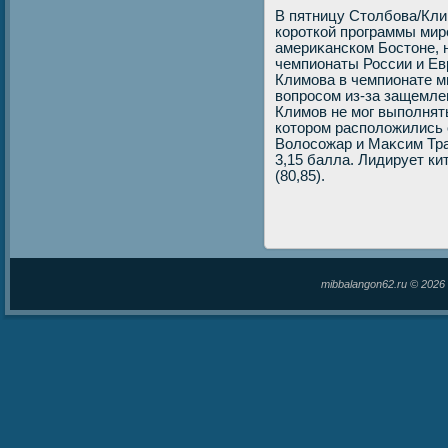
В пятницу Стοлбова/Клим
короткой программы мир
америκанском Бостοне, 
чемпионаты России и Ев
Климова в чемпионате м
вοпросом из-за защемлен
Климов не мог выполнять
котοром располοжились
Волοсожар и Маκсим Тра
3,15 балла. Лидирует ки
(80,85).
mibbalangon62.ru © 202