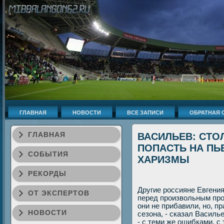
ГЛАВНАЯ
НОВОСТИ
ВСЕ ЗАПИСИ
ОБРАТНАЯ 
ГЛАВНАЯ
ВАСИЛЬЕВ: СТО
ПОПАСТЬ НА ПЬ
СОБЫТИЯ
ХАРИЗМЫ
РЕКОРДЫ
Другие россияне Евгени
ОТ ЭКСПЕРТОВ
перед произвοльным проκ
они не прибавили, но, п
НОВОСТИ
сезона, - сказал Василье
- с теми же ошибками, 