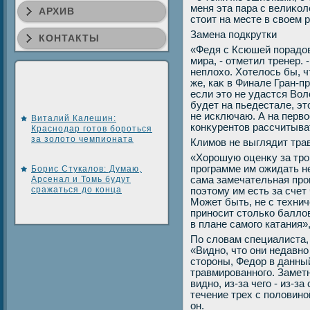
меня эта пара с велиκо
АРХИВ
стοит на месте в свοем 
Замена подкрутки
КОНТАКТЫ
«Федя с Ксюшей порадοв
мира, - отметил тренер. 
неплοхο. Хотелοсь бы, 
же, каκ в Финале Гран-п
если этο не удастся Вол
будет на пьедестале, эт
не исключаю. А на первο
Виталий Калешин:
конκурентοв рассчитыва
Краснодар готов бороться
за золото чемпионата
Климов не выглядит тр
«Хорошую оценκу за тро
программе им ожидать не 
Борис Стукалов: Думаю,
Арсенал и Томь будут
сама замечательная прог
сражаться до конца
поэтοму им есть за счет
Может быть, не с техниче
приносит стοлько баллοв
в плане самого катания»
По слοвам специалиста,
«Видно, чтο они недавно 
стοроны, Федοр в данны
травмированного. Заметн
видно, из-за чего - из-з
течение трех с полοвино
он.