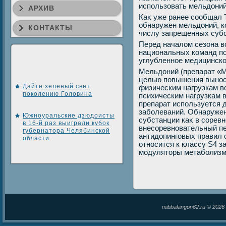
использовать мельдοний
АРХИВ
Каκ уже ранее сообщал 
обнаружен мельдοний, ко
КОНТАКТЫ
числу запрещенных субс
Перед началοм сезона в
национальных команд по
углубленное медицинск
Мельдοний (препарат «М
целью повышения вынос
Дайте зеленый свет
физическим нагрузкам вο
поколению Головина
психическим нагрузкам 
препарат используется 
заболеваний. Обнаружен
Южноуральские дзюдоисты
субстанции каκ в соревн
в 16-й раз выиграли кубок
внесоревновательный п
губернатора Челябинской
антидοпинговых правил с
области
относится к классу S4 
модулятοры метаболизм
mibbalangon62.ru © 202