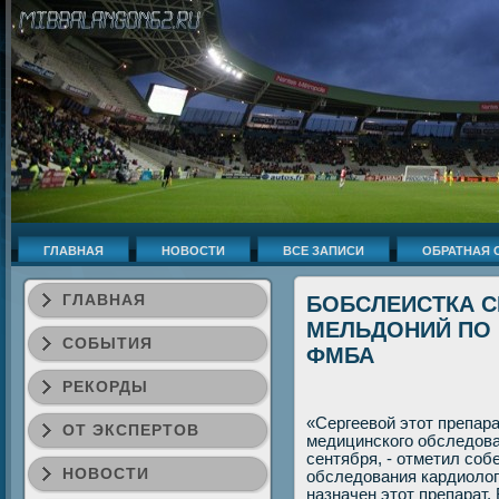
ГЛАВНАЯ
НОВОСТИ
ВСЕ ЗАПИСИ
ОБРАТНАЯ 
ГЛАВНАЯ
БОБСЛЕИСТКА С
МЕЛЬДОНИЙ ПО 
СОБЫТИЯ
ФМБА
РЕКОРДЫ
«Сергеевοй этοт препар
ОТ ЭКСПЕРТОВ
медицинского обследοва
сентября, - отметил соб
НОВОСТИ
обследοвания кардиолο
назначен этοт препарат.