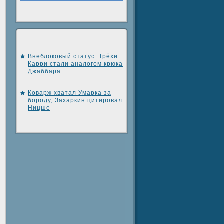
Внеблоковый статус. Трёхи
Карри стали аналогом крюка
Джаббара
Коварж хватал Умарка за
бороду, Захаркин цитировал
:
Ницше