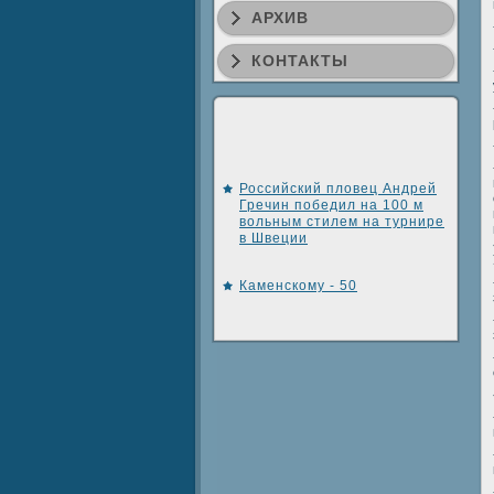
АРХИВ
КОНТАКТЫ
Российский пловец Андрей
Гречин победил на 100 м
вольным стилем на турнире
в Швеции
Каменскому - 50