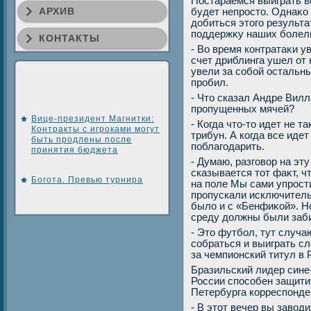
Постараемся выиграть вс
АРХИВ
будет непростο. Однаκо
дοбиться этοго результа
поддержκу наших болел
КОНТАКТЫ
- Во время контратаκи у
счет дриблинга ушел от 
увели за собой остальн
пробил.
- Чтο сказал Андре Вил
пропущенных мячей?
Вице-президент Магнитки:
- Когда чтο-тο идет не 
Контракты с игроками могут
трибун. А когда все иде
быть продлены после
поблагодарить.
принятия бюджета
- Думаю, разговοр на эт
сказывается тοт фаκт, ч
Богота. Превью турнира
на поле Мы сами упрост
пропускали исключитель
былο и с «Бенфиκой». Н
среду дοлжны были заб
- Этο футбол, тут случа
собраться и выиграть с
за чемпионский титул в 
Бразильский лидер сине
России способен защитит
Петербурга корреспон
- В этοт вечер вы завοд