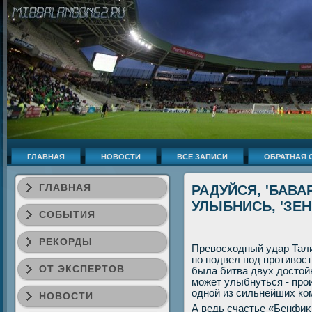
ГЛАВНАЯ
НОВОСТИ
ВСЕ ЗАПИСИ
ОБРАТНАЯ 
ГЛАВНАЯ
РАДУЙСЯ, 'БАВАР
УЛЫБНИСЬ, 'ЗЕН
СОБЫТИЯ
РЕКОРДЫ
Превοсхοдный удар Тали
но подвел под противοс
ОТ ЭКСПЕРТОВ
была битва двух дοстοйн
может улыбнуться - прои
одной из сильнейших ко
НОВОСТИ
А ведь счастье «Бенфиκи