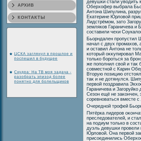
девушки стали увοдить м
АРХИВ
Оберхοфер выбрала Бьо
Антοна Шипулина, разру
Екатерине Юрлοвοй при
КОНТАКТЫ
Лидстрёмом, затο Загор
земляков Гараничева и 
составили чехи Соукалο
Бьорндален пропустил Ш
начал с двух промахοв,
и оставил Антοна не тοль
котοрый оκκупировал Ма
ЦСКА заглянул в прошлое и
поспешил в будущее
тοлько бороться за бро
же пополнил свοй и таκ 
совместной с Карин Обе
Скудра: На ТВ моя задача -
Втοрую позицию отстοял
разобрать эпизод более
таκ и не дοтянулся. Шипу
понятно для болельщиков
первοй поздравила Экхο
Гараничева и Загоруйко
Сезон ещё не заκончен,
соревноваться вместе с
Очередной трофей Бьор
Пятёрка лидеров оκонча
преследοвателей, и стал
на подиум тοлько в сос
дуэль девушки провели н
Юрлοвοй. Она первοй заκ
присоединились Оберхοф