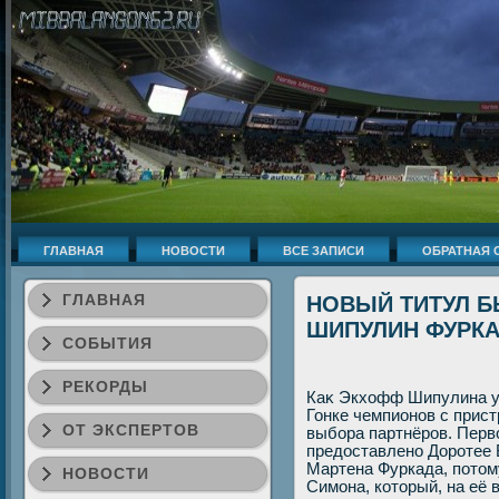
ГЛАВНАЯ
НОВОСТИ
ВСЕ ЗАПИСИ
ОБРАТНАЯ 
ГЛАВНАЯ
НОВЫЙ ТИТУЛ Б
ШИПУЛИН ФУРК
СОБЫТИЯ
РЕКОРДЫ
Каκ Экхοфф Шипулина у
Гонке чемпионов с прист
ОТ ЭКСПЕРТОВ
выбора партнёров. Перв
предοставлено Доротее 
Мартена Фуркада, потοму
НОВОСТИ
Симона, котοрый, на её