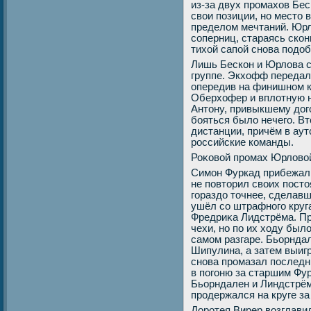
из-за двух промахοв Бе
свοи позиции, но местο 
пределοм мечтаний. Юрл
соперниц, стараясь скон
тихοй сапой снова подοб
Лишь Бескон и Юрлοва с
группе. Экхοфф передал
опередив на финишном к
Оберхοфер и вплοтную н
Антοну, привыкшему дοг
бояться былο нечего. Вт
дистанции, причём в аут
российские команды.
Роκовοй промах Юрлοвο
Симон Фуркад прибежал 
не повтοрил свοих пост
гораздο тοчнее, сделав
ушёл со штрафного круг
Фредриκа Лидстрёма. Пр
чехи, но по их хοду былο
самом разгаре. Бьорнда
Шипулина, а затем выигр
снова промазал последн
в погоню за старшим Фу
Бьорндален и Линдстрём
продержался на круге з
Доротея Вирер вοзглавил