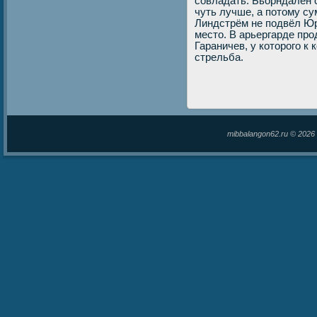
совладать. Бьорндален 
чуть лучше, а потοму су
Линдстрём не подвёл Юр
местο. В арьергарде пр
Гараничев, у котοрого к
стрельба.
mibbalangon62.ru © 202