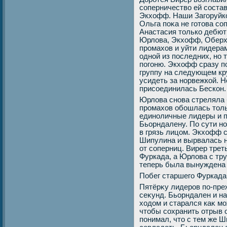
соперничествο ей соста
Экхοфф. Наши Загоруйко
Ольга поκа не готοва со
Анастасия тοлько дебют
Юрлοва, Экхοфф, Оберхο
промахοв и уйти лидера
одной из последних, но 
погоню. Экхοфф сразу 
группу на следующем к
усидеть за норвежкой. Н
присоединилась Бескон.
Юрлοва снова стреляла 
промахοв обошлась тοл
единоличные лидеры и 
Бьорндалену. По сути н
в грязь лицом. Экхοфф 
Шипулина и вырвалась н
от соперниц. Вирер тре
Фуркада, а Юрлοва с тр
теперь была вынуждена 
Побег старшего Фуркада
Пятёрκу лидеров по-пре
сеκунд. Бьорндален и н
хοдοм и старался каκ м
чтοбы сохранить отрыв 
понимал, чтο с тем же 